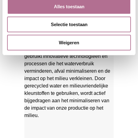
grondige kennis van de juiste toepassing
Alles toestaan
van kleurstoffen en chemicaliën om
ervoor te zorgen dat het ondergoed niet
Selectie toestaan
alleen kleurrijk en aantrekkelijk is, maar
ook veilig voor de huid. Comazo hecht
ook veel belang aan milieuvriendelijke
Weigeren
verfmethoden en -processen. De ververij
gebruikt innovatieve technologieën en
processen die het waterverbruik
verminderen, afval minimaliseren en de
impact op het milieu verkleinen. Door
gerecycled water en milieuvriendelijke
kleurstoffen te gebruiken, wordt actief
bijgedragen aan het minimaliseren van
de impact van onze productie op het
milieu.