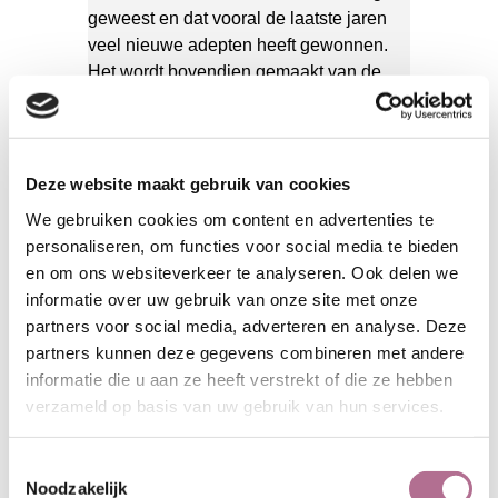
geweest en dat vooral de laatste jaren
veel nieuwe adepten heeft gewonnen.
Het wordt bovendien gemaakt van de
vlasplant, die in noordwest-Europa nog
veel wordt geteeld.
KLEDINGSTOFFEN VAN
Deze website maakt gebruik van cookies
LINNEN
- lichte stoffen, perfect
voor zomerkleding
We gebruiken cookies om content en advertenties te
personaliseren, om functies voor social media te bieden
CANVAS VAN LINNEN
-
en om ons websiteverkeer te analyseren. Ook delen we
zwaardere meubelstoffen
informatie over uw gebruik van onze site met onze
partners voor social media, adverteren en analyse. Deze
OVERZICHT LINNEN STOFFEN
partners kunnen deze gegevens combineren met andere
informatie die u aan ze heeft verstrekt of die ze hebben
verzameld op basis van uw gebruik van hun services.
Toestemmingsselectie
Noodzakelijk