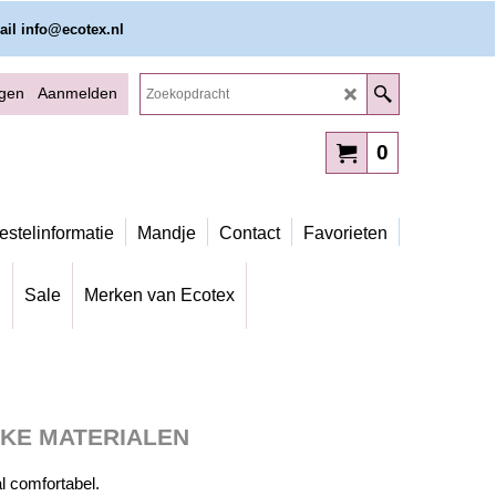
ail info@ecotex.nl
ggen
Aanmelden
0
estelinformatie
Mandje
Contact
Favorieten
g
Sale
Merken van Ecotex
JKE MATERIALEN
l comfortabel.