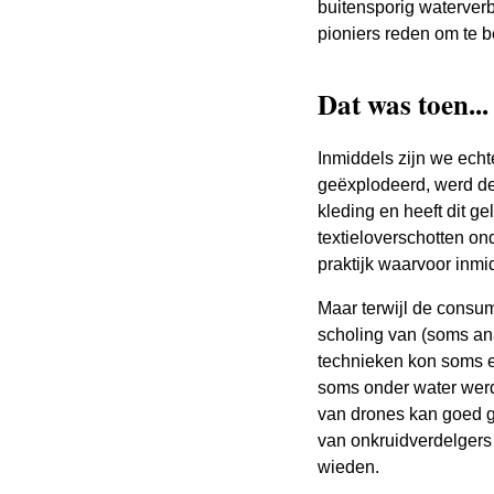
buitensporig waterverb
pioniers reden om te 
Dat was toen...
Inmiddels zijn we echte
geëxplodeerd, werd de 
kleding en heeft dit g
textieloverschotten o
praktijk waarvoor inmi
Maar terwijl de consum
scholing van (soms an
technieken kon soms
soms onder water werd 
van drones kan goed g
van onkruidverdelgers
wieden.