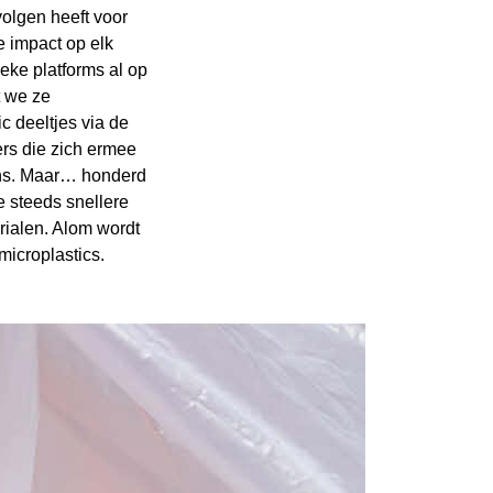
volgen heeft voor
e impact op elk
eke platforms al op
t we ze
c deeltjes via de
rs die zich ermee
ens. Maar… honderd
e steeds snellere
erialen. Alom wordt
microplastics.