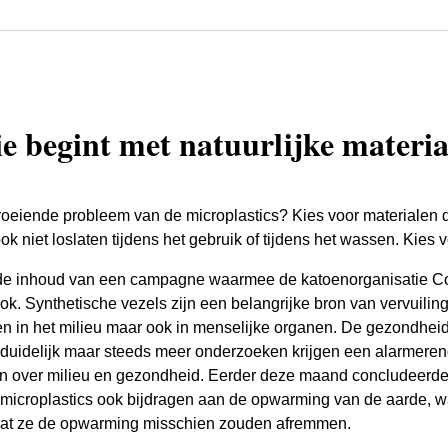
e begint met natuurlijke materia
roeiende probleem van de microplastics? Kies voor materialen d
k niet loslaten tijdens het gebruik of tijdens het wassen. Kies vo
de inhoud van een campagne waarmee de katoenorganisatie C
k. Synthetische vezels zijn een belangrijke bron van vervuiling
en in het milieu maar ook in menselijke organen. De gezondhe
 duidelijk maar steeds meer onderzoeken krijgen een alarmerende
orgen over milieu en gezondheid. Eerder deze maand concludeerd
 microplastics ook bijdragen aan de opwarming van de aarde, w
 dat ze de opwarming misschien zouden afremmen.