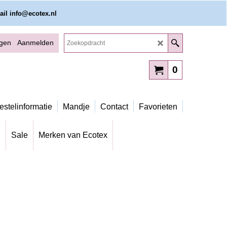
ail info@ecotex.nl
ggen
Aanmelden
0
estelinformatie
Mandje
Contact
Favorieten
g
Sale
Merken van Ecotex