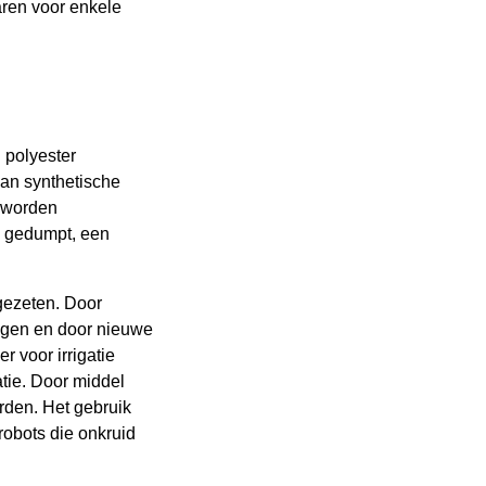
aren voor enkele
n polyester
van synthetische
n worden
n gedumpt, een
lgezeten. Door
ngen en door nieuwe
r voor irrigatie
tie. Door middel
den. Het gebruik
obots die onkruid