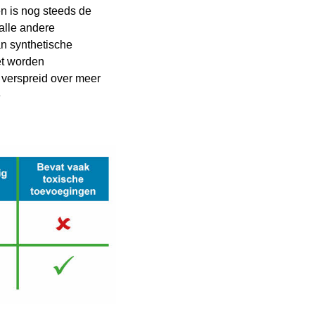
en is nog steeds de
 alle andere
an synthetische
et worden
 verspreid over meer
e