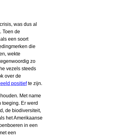
risis, was dus al
t. Toen de
 als een soort
ledingmerken die
oen, wekte
 tegenwoordig zo
che vezels steeds
ok over de
eeld positief
te zijn.
e houden. Met name
an toeging. Er werd
 de biodiversiteit,
als het Amerikaanse
toenboeren in een
 met een