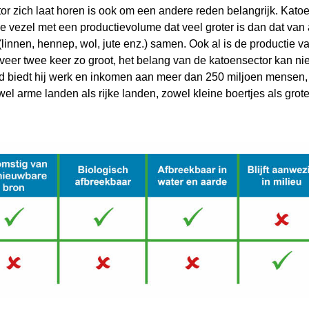
tor zich laat horen is ook om een andere reden belangrijk. Kato
jke vezel met een productievolume dat veel groter is dan dat van
 (linnen, hennep, wol, jute enz.) samen. Ook al is de productie v
veer twee keer zo groot, het belang van de katoensector kan ni
d biedt hij werk en inkomen aan meer dan 250 miljoen mensen,
wel arme landen als rijke landen, zowel kleine boertjes als grot