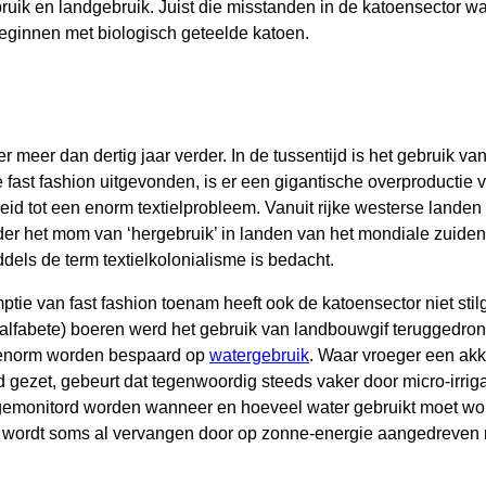
ruik en landgebruik. Juist die misstanden in de katoensector w
beginnen met biologisch geteelde katoen.
r meer dan dertig jaar verder. In de tussentijd is het gebruik va
fast fashion uitgevonden, is er een gigantische overproductie 
eleid tot een enorm textielprobleem. Vanuit rijke westerse lande
nder het mom van ‘hergebruik’ in landen van het mondiale zuide
ddels de term textielkolonialisme is bedacht.
ptie van fast fashion toenam heeft ook de katoensector niet sti
alfabete) boeren werd het gebruik van landbouwgif teruggedro
 enorm worden bespaard op
watergebruik
. Waar vroeger een akke
gezet, gebeurt dat tegenwoordig steeds vaker door micro-irriga
emonitord worden wanneer en hoeveel water gebruikt moet wor
 wordt soms al vervangen door op zonne-energie aangedreven r