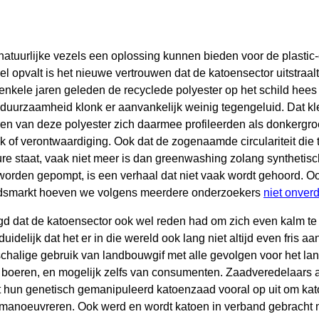
atuurlijke vezels een oplossing kunnen bieden voor de plastic-c
el opvalt is het nieuwe vertrouwen dat de katoensector uitstraal
 enkele jaren geleden de recyclede polyester op het schild hees
uurzaamheid klonk er aanvankelijk weinig tegengeluid. Dat k
ren van deze polyester zich daarmee profileerden als donkergr
k of verontwaardiging. Ook dat de zogenaamde circulariteit die
ture staat, vaak niet meer is dan greenwashing zolang synthetis
worden gepompt, is een verhaal dat niet vaak wordt gehoord. O
dsmarkt hoeven we volgens meerdere onderzoekers
niet onverd
d dat de katoensector ook wel reden had om zich even kalm t
uidelijk dat het er in die wereld ook lang niet altijd even fris a
halige gebruik van landbouwgif met alle gevolgen voor het land,
boeren, en mogelijk zelfs van consumenten. Zaadveredelaars 
 hun genetisch gemanipuleerd katoenzaad vooral op uit om ka
te manoeuvreren. Ook werd en wordt katoen in verband gebracht