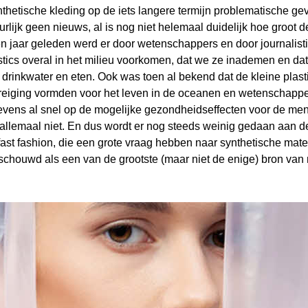
thetische kleding op de iets langere termijn problematische ge
urlijk geen nieuws, al is nog niet helemaal duidelijk hoe groot d
en jaar geleden werd er door wetenschappers en door journalisti
tics overal in het milieu voorkomen, dat we ze inademen en da
 drinkwater en eten. Ook was toen al bekend dat de kleine plasti
eiging vormden voor het leven in de oceanen en wetenschappe
evens al snel op de mogelijke gezondheidseffecten voor de m
allemaal niet. En dus wordt er nog steeds weinig gedaan aan d
a fast fashion, die een grote vraag hebben naar synthetische mat
schouwd als een van de grootste (maar niet de enige) bron van 