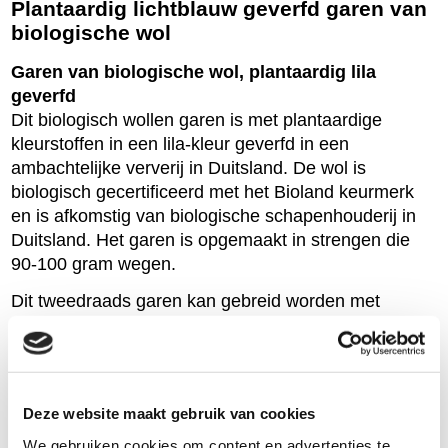
Plantaardig lichtblauw geverfd garen van
biologische wol
Garen van biologische wol, plantaardig lila
geverfd
Dit biologisch wollen garen is met plantaardige
kleurstoffen in een lila-kleur geverfd in een
ambachtelijke ververij in Duitsland. De wol is
biologisch gecertificeerd met het Bioland keurmerk
en is afkomstig van biologische schapenhouderij in
Duitsland. Het garen is opgemaakt in strengen die
90-100 gram wegen.
Dit tweedraads garen kan gebreid worden met
naalden nummer 3. De looplengte van 100 gram is
200 meter. We adviseren op 10 cm 16 steken en 25
rijen. Voor een trui in maat 38 is ongeveer 600 gram
nodig.
Deze website maakt gebruik van cookies
We gebruiken cookies om content en advertenties te