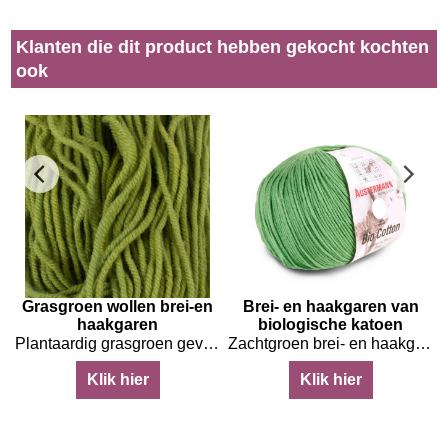
Klanten die dit product hebben gekocht kochten
ook
-
Grasgroen wollen brei-en
Brei- en haakgaren van
haakgaren
biologische katoen
iologische wol
Plantaardig grasgroen geverfd garen van biologische wol
Zachtgroen brei- en haakgaren van biologische katoen
Klik hier
Klik hier