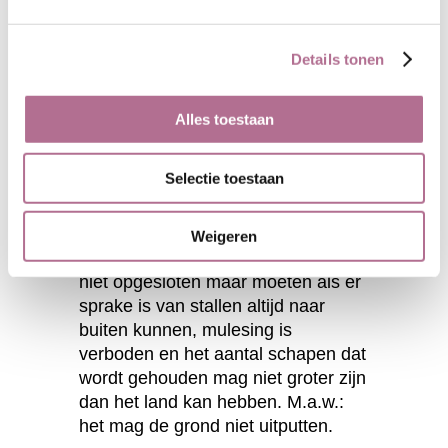
Details tonen
Ecologie
Alles toestaan
De wol is afkomstig van schapen uit
biologische veeteelt. De dieren
Selectie toestaan
worden daarin bijvoorbeeld niet
preventief behandeld met
chemicaliën tegen parasieten als
Weigeren
luizen of vlooien. De dieren worden
niet opgesloten maar moeten als er
sprake is van stallen altijd naar
buiten kunnen, mulesing is
verboden en het aantal schapen dat
wordt gehouden mag niet groter zijn
dan het land kan hebben. M.a.w.:
het mag de grond niet uitputten.