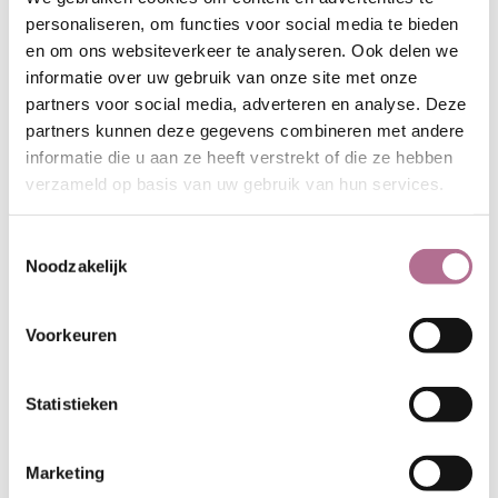
personaliseren, om functies voor social media te bieden
en om ons websiteverkeer te analyseren. Ook delen we
Productspecificaties
informatie over uw gebruik van onze site met onze
partners voor social media, adverteren en analyse. Deze
Artikelnummer:
FG_323-12
partners kunnen deze gegevens combineren met andere
Samenstelling:
100% biologische
informatie die u aan ze heeft verstrekt of die ze hebben
wol
verzameld op basis van uw gebruik van hun services.
Gewicht streng:
90-100 gram
Looplengte
: ca. 200 meter
Toestemmingsselectie
Naalden:
nummer 3
Noodzakelijk
Wasvoorschrift:
Voorkeuren
Statistieken
Marketing