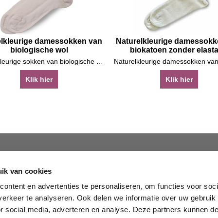
elkleurige damessokken van
Naturelkleurige damessokk
biologische wol
biokatoen zonder elast
Naturelkleurige sokken van biologische wol
Klik hier
Klik hier
Materialen
Facebook
ik van cookies
Biologisch katoen
Blog
Wol
Nieuwsbrief
ontent en advertenties te personaliseren, om functies voor soci
erkeer te analyseren. Ook delen we informatie over uw gebruik
Hennep
or social media, adverteren en analyse. Deze partners kunnen 
Linnen