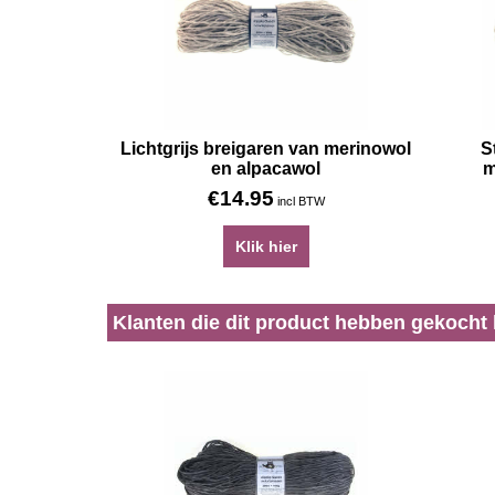
Lichtgrijs breigaren van merinowol
S
en alpacawol
m
€
14.95
incl BTW
Klik hier
Klanten die dit product hebben gekocht