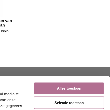
en van
aan
Naturelkleurige damessokken van biologische katoen zonder elastaan
Klantbeoordelingen
Alles toestaan
al media te
 van onze
Selectie toestaan
deze gegevens