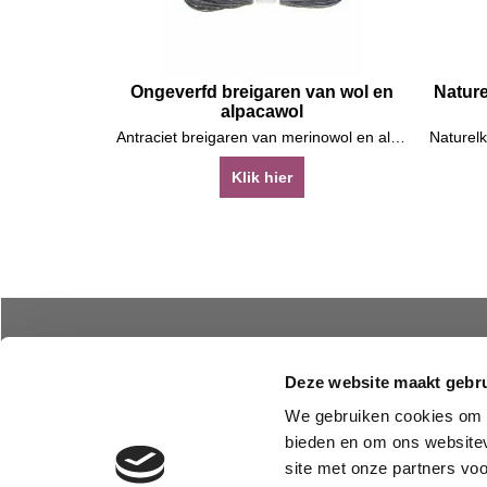
Ongeverfd breigaren van wol en
Natur
alpacawol
Antraciet breigaren van merinowol en alpacawol
Klik hier
Over Ecotex
Dameskleding
Deze website maakt gebru
Bestellen
Herenkleding
Contact
Hennep kleding
We gebruiken cookies om c
bieden en om ons websitev
GOTS
Stoffen
site met onze partners vo
Privacy
Nonwoven van wol