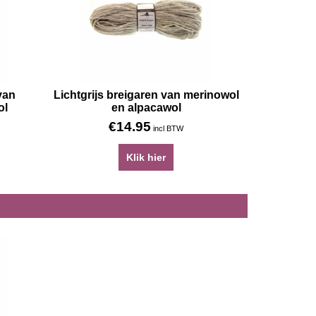
van
Lichtgrijs breigaren van merinowol
ol
en alpacawol
€
14.95
incl BTW
Klik hier