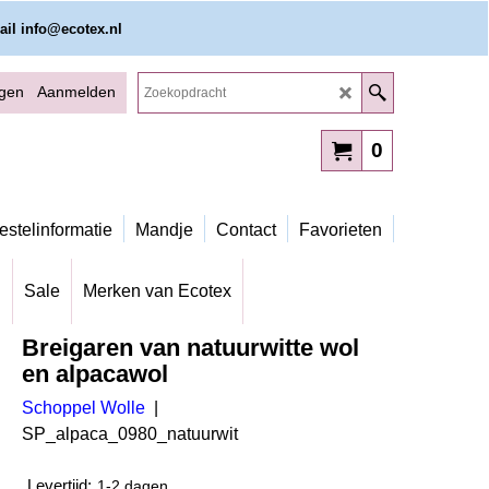
ail info@ecotex.nl
ggen
Aanmelden
0
estelinformatie
Mandje
Contact
Favorieten
g
Sale
Merken van Ecotex
Breigaren van natuurwitte wol
en alpacawol
Schoppel Wolle
SP_alpaca_0980_natuurwit
Levertijd:
1-2 dagen