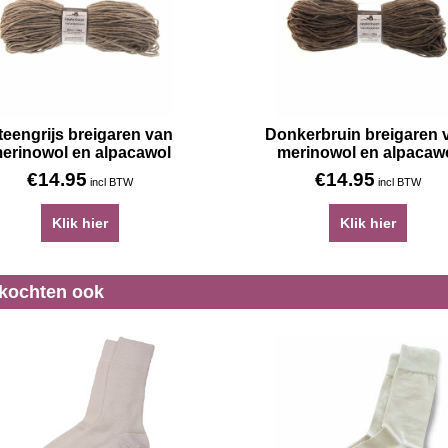
teengrijs breigaren van
Donkerbruin breigaren 
erinowol en alpacawol
merinowol en alpacaw
€
14.95
€
14.95
incl BTW
incl BTW
Klik hier
Klik hier
 kochten ook