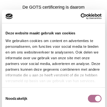
De GOTS certificering is daarom
voor ons belangrijk. GOTS (Global
Organic Textile Standard) is een
certificering die de biologische
herkomst van de vezel controleert
Deze website maakt gebruik van cookies
en er tevens op toeziet dat in de
We gebruiken cookies om content en advertenties te
bedrijven milieuvriendelijk en
personaliseren, om functies voor social media te bieden
volgens hoge sociale normen wordt
en om ons websiteverkeer te analyseren. Ook delen we
gewerkt.
informatie over uw gebruik van onze site met onze
partners voor social media, adverteren en analyse. Deze
partners kunnen deze gegevens combineren met andere
informatie die u aan ze heeft verstrekt of die ze hebben
verzameld op basis van uw gebruik van hun services.
Betrouwbaar
Toestemmingsselectie
Noodzakelijk
GOTS-gecertificeerd