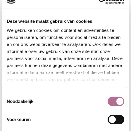
opslaat. De motten zelf zijn niet de
uiteindelijke boosdoeners, maar ze
leggen wel eitjes in wollen kleding, waar
Deze website maakt gebruik van cookies
larven uitkomen. Het zijn die larven die
We gebruiken cookies om content en advertenties te
wol vreten en zorgen voor gaten in je
personaliseren, om functies voor social media te bieden
kleding. Uiteindelijk moet je dus de
en om ons websiteverkeer te analyseren. Ook delen we
motten weghouden. Mottenballen zijn
informatie over uw gebruik van onze site met onze
een mogelijkheid maar ze ruiken verre
partners voor social media, adverteren en analyse. Deze
van prettig en de geur is niet alleen
partners kunnen deze gegevens combineren met andere
penetrant maar ook moeilijk weg te
informatie die u aan ze heeft verstrekt of die ze hebben
krijgen. Cederhout is een natuurlijk
verzameld op basis van uw gebruik van hun services.
alternatief om motten op afstand te
houden. Het werkt goed en het ruikt een
Toestemmingsselectie
stuk prettiger. Bij Ecotex vind je ook
Noodzakelijk
milieuvriendelijke middelen om na te
gaan of je motten hebt en deze
eventueel te bestrijden.
Meer info over
Voorkeuren
motten vind je hier
.