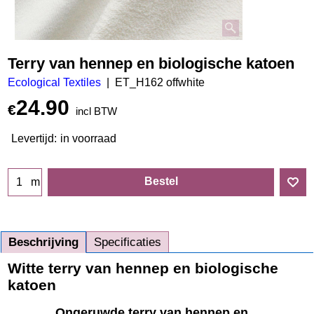
Terry van hennep en biologische katoen
Ecological Textiles
ET_H162 offwhite
24.90
€
incl BTW
Levertijd:
in voorraad
Bestel
m
Beschrijving
Specificaties
Witte terry van hennep en biologische
katoen
Ongeruwde terry van hennep en