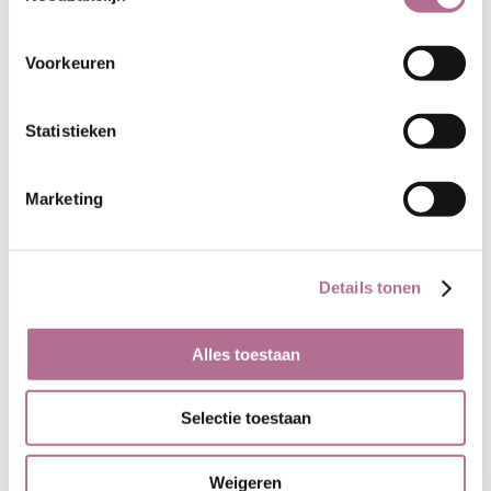
Gebruikte techniek
: gebreid
Stofsoort:
terry
Voorkeuren
Krimp:
ca 5%
Gewicht:
370 gr/m2
Wasvoorschrift:
Statistieken
Marketing
Details tonen
Alles toestaan
Selectie toestaan
Draagcomfort
Biologische katoen is zacht, redelijk
Weigeren