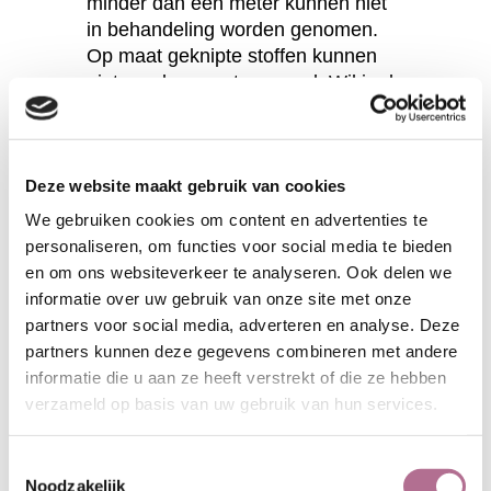
minder dan een meter kunnen niet
in behandeling worden genomen.
Op maat geknipte stoffen kunnen
niet worden geretourneerd. Wil je de
stof eerst beoordelen, vraag dan
een (gratis) staal aan. Deze stalen
zijn 10x15 cm. Vergeet niet om uw
Deze website maakt gebruik van cookies
adres te vermelden.
We gebruiken cookies om content en advertenties te
BESTEL EEN STAAL
personaliseren, om functies voor social media te bieden
en om ons websiteverkeer te analyseren. Ook delen we
informatie over uw gebruik van onze site met onze
partners voor social media, adverteren en analyse. Deze
Productspecificaties
partners kunnen deze gegevens combineren met andere
informatie die u aan ze heeft verstrekt of die ze hebben
Artikelnummer:
ET_H162 offwhite
verzameld op basis van uw gebruik van hun services.
Samenstelling:
55/45%
hennep/biologische katoen
Toestemmingsselectie
Breedte:
165 cm.
Noodzakelijk