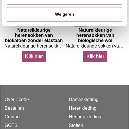
Weigeren
Naturelkleurige
Naturelkleurige
herensokken van
herensokken van
biokatoen zonder elastaan
biologische wol
atoen en biologische wol
Naturelkleurige herensokken van biologische katoen zonder elastaan
Naturelkleurige sokken van biologische wol
Klik hier
Klik hier
Over Ecotex
Dameskleding
Bestellen
Herenkleding
Contact
Hennep kleding
GOTS
Stoffen