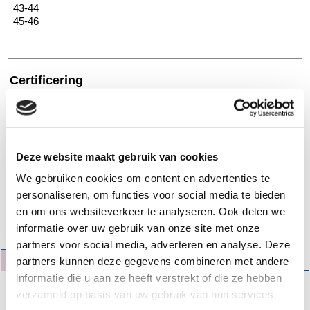
Certificering
Oeko-Tex 100
Land van herkomst
Deze website maakt gebruik van cookies
Duitsland
We gebruiken cookies om content en advertenties te
personaliseren, om functies voor social media te bieden
Bestel
paar
en om ons websiteverkeer te analyseren. Ook delen we
informatie over uw gebruik van onze site met onze
partners voor social media, adverteren en analyse. Deze
Beschrijving
Specificaties
partners kunnen deze gegevens combineren met andere
informatie die u aan ze heeft verstrekt of die ze hebben
Zwarte herensokken van wol en
verzameld op basis van uw gebruik van hun services.
biologische katoen