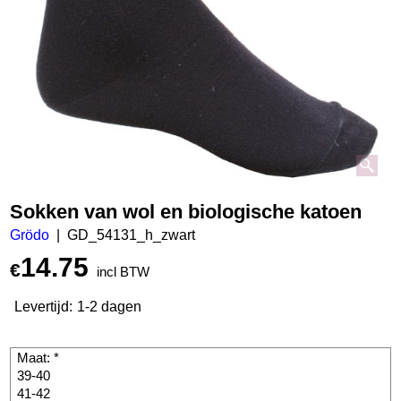
Sokken van wol en biologische katoen
Grödo
GD_54131_h_zwart
14.75
€
incl BTW
Levertijd:
1-2 dagen