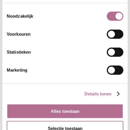
Toestemmingsselectie
Noodzakelijk
Kyrana is geïnspireerd op de
klassieke jaren 60 stijl. De vrijheid
Voorkeuren
van een A-lijn figuur en de fun van
een minirok of een hippie-achtige
Statistieken
tuniek worden erin gecombineerd.
Marketing
TWOSOME door Cris Wood
Details tonen
Alles toestaan
Selectie toestaan