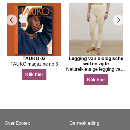
n
TAUKO 03
Legging van biologische
n
wol en zijde
TAUKO magazine no 3
en, zijde en elastaan
Naturelkleurige legging van biologische wol en zijde
Klik hier
Klik hier
Over Ecotex
Dameskleding