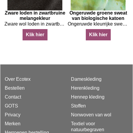
Zware loden in zwartbruine
Ongeruwde groene sweat
melangekleur
van biologische katoen
uwe melange kleuren
Zware wol loden in zwartbruine melange kleuren
Ongeruwde kleurrijke sweat van biologische katoen
Klik hier
Klik hier
Over Ecotex
Dameskleding
Bestellen
Herenkleding
Contact
Hennep kleding
GOTS
Stoffen
Privacy
Nonwoven van wol
Merken
Textiel voor
natuurbegraven
Herroepen bestelling