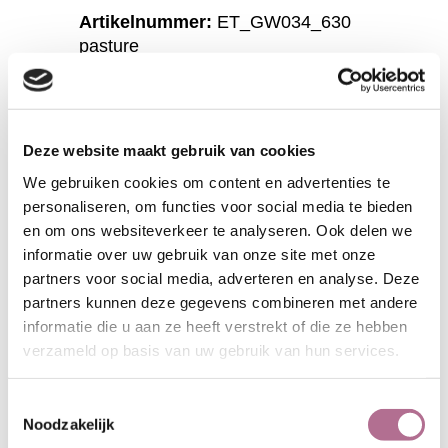
Artikelnummer:
ET_GW034_630
pasture
Samenstelling:
100% wol
(mulesing-vrij)
Breedte:
150 cm.
Gebruikte techniek
: geweven en
Deze website maakt gebruik van cookies
gevold
We gebruiken cookies om content en advertenties te
Stofsoort:
loden
personaliseren, om functies voor social media te bieden
Krimp:
ca 1% in beide richtingen
en om ons websiteverkeer te analyseren. Ook delen we
Gewicht:
385 gr/m2
informatie over uw gebruik van onze site met onze
Wasvoorschrift:
partners voor social media, adverteren en analyse. Deze
partners kunnen deze gegevens combineren met andere
informatie die u aan ze heeft verstrekt of die ze hebben
verzameld op basis van uw gebruik van hun services.
Toestemmingsselectie
Noodzakelijk