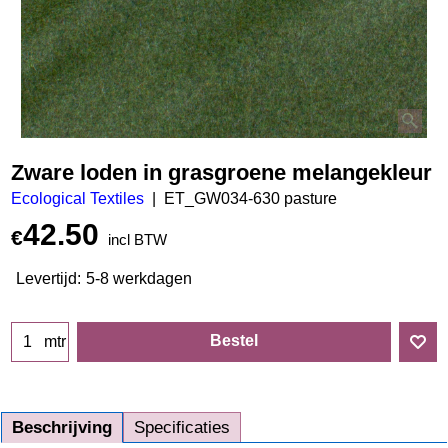
Zware loden in grasgroene melangekleur
Ecological Textiles
ET_GW034-630 pasture
42.50
€
incl BTW
Levertijd:
5-8 werkdagen
Bestel
mtr
Beschrijving
Specificaties