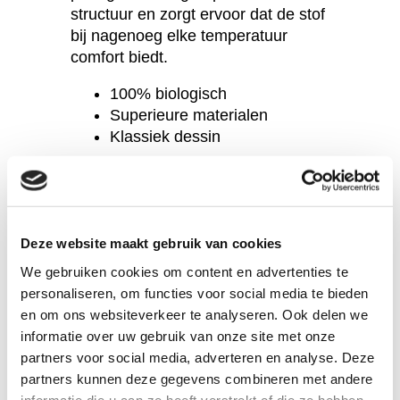
structuur en zorgt ervoor dat de stof
bij nagenoeg elke temperatuur
comfort biedt.
100% biologisch
Superieure materialen
Klassiek dessin
Vraag een staal aan
Deze website maakt gebruik van cookies
De minimum bestelling van al onze
We gebruiken cookies om content en advertenties te
stoffen is 1 meter. Het is mogelijk
personaliseren, om functies voor social media te bieden
om bijvoorbeeld 1,3 meter te
en om ons websiteverkeer te analyseren. Ook delen we
bestellen, maar bestellingen van
informatie over uw gebruik van onze site met onze
minder dan een meter kunnen niet
partners voor social media, adverteren en analyse. Deze
in behandeling worden genomen.
partners kunnen deze gegevens combineren met andere
Op maat geknipte stoffen kunnen
informatie die u aan ze heeft verstrekt of die ze hebben