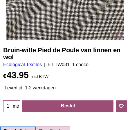
Bruin-witte Pied de Poule van linnen en
wol
Ecological Textiles
ET_IW031_1 choco
43.95
€
incl BTW
Levertijd:
1-2 werkdagen
Bestel
mtr