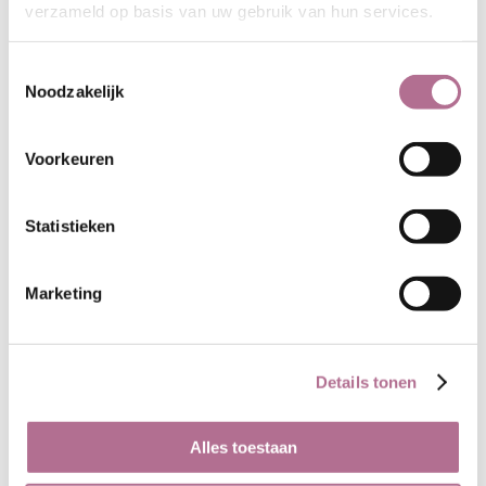
dat je met aluin als beitsstof de
verzameld op basis van uw gebruik van hun services.
mogelijkheid hebt om de
kleurintensiteit en de kleurtoon aan
Toestemmingsselectie
te passen, van lichtere tinten tot
Noodzakelijk
diepere kleuren of bijvoorbeeld van
oranje tot bruin. Afhankelijk van de
Voorkeuren
specifieke wensen en ontwerpeisen.
Aluin is gemakkelijk oplosbaar in
Statistieken
water en een goede keuze voor het
verkrijgen van levendige en
langdurige kleuren op de te verven
Marketing
stoffen, met de mogelijkheid om de
kleur naar uw wensen te sturen.
Details tonen
Alles toestaan
Klanten die dit product hebben gekocht kochten