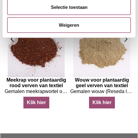
ook
Selectie toestaan
Weigeren
Meekrap voor plantaardig
Wouw voor plantaardig
rood verven van textiel
geel verven van textiel
rven met catechu
Gemalen meekrapwortel om textiel rood te verven
Gemalen wouw (Reseda luteola) om textiel geel te verven
Klik hier
Klik hier