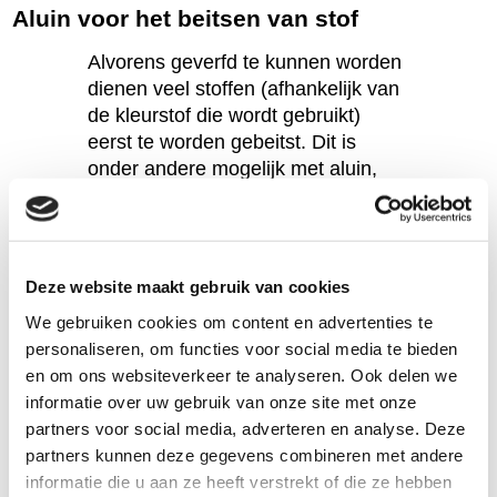
Aluin voor het beitsen van stof
Alvorens geverfd te kunnen worden
dienen veel stoffen (afhankelijk van
de kleurstof die wordt gebruikt)
eerst te worden gebeitst. Dit is
onder andere mogelijk met aluin,
een natuurlijk mineraal dat al
eeuwenlang wordt gebruikt in de
textielindustrie. De aluin wordt
geleverd in zakjes van 100 gram.
Deze website maakt gebruik van cookies
Aluin, ook wel bekend als
We gebruiken cookies om content en advertenties te
kaliumaluminiumsulfaat, heeft
personaliseren, om functies voor social media te bieden
unieke eigenschappen die het tot
en om ons websiteverkeer te analyseren. Ook delen we
een uitstekende beitsstof maken.
informatie over uw gebruik van onze site met onze
Naast het binden van kleurstoffen
partners voor social media, adverteren en analyse. Deze
aan de stof, kan aluin ook de kleur
partners kunnen deze gegevens combineren met andere
van de verf sturen. Dit betekent
informatie die u aan ze heeft verstrekt of die ze hebben