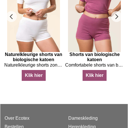
Naturelkleurige shorts van
Shorts van biologische
n
biologische katoen
katoen
toen
Naturelkleurige shorts zonder zijnaden
Comfortabele shorts van biologische katoen in Dark Rose kleur
Klik hier
Klik hier
Over Ecotex
Dameskleding
Bestellen
Herenkleding