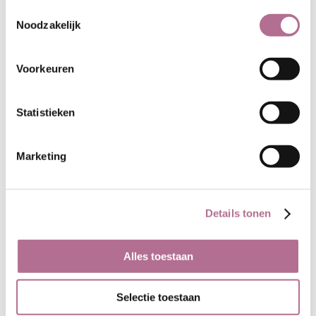
gecertificeerde ondergoed en
Toestemmingsselectie
ondergoed van biologisch katoen.
Noodzakelijk
De overeenkomst is dat ze beide
zijn gemaakt van katoen uit
Voorkeuren
biologische landbouw. Dat is
belangrijk, maar ondergoed en alle
andere textiel zijn meer dan 'alleen'
Statistieken
het biologisch katoen waarvan ze
zijn gemaakt. De katoen moet
Marketing
immers ook worden gereinigd,
gesponnen, gebreid of geweven en
vaak ook geverfd. Pas daarna wordt
van de stof een kledingstuk
Details tonen
gemaakt. Het wordt genaaid, soms
wordt er een elastiek aangebracht
Alles toestaan
of worden er zelfs meer stofsoorten
in verwerkt (bijvoorbeeld voor het
maken van de boordjes). Daarna
Selectie toestaan
wordt het artikel nog verpakt. Dat