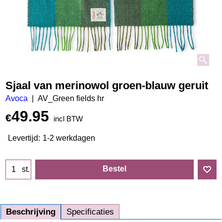
Sjaal van merinowol groen-blauw geruit
Avoca
AV_Green fields hr
49.95
€
incl BTW
Levertijd:
1-2 werkdagen
Bestel
st.
Beschrijving
Specificaties