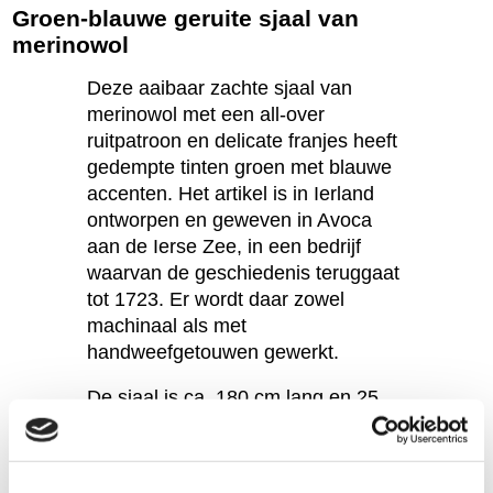
Groen-blauwe geruite sjaal van
merinowol
Deze aaibaar zachte sjaal van
merinowol met een all-over
ruitpatroon en delicate franjes heeft
gedempte tinten groen met blauwe
accenten. Het artikel is in Ierland
ontworpen en geweven in Avoca
aan de Ierse Zee, in een bedrijf
waarvan de geschiedenis teruggaat
tot 1723. Er wordt daar zowel
machinaal als met
handweefgetouwen gewerkt.
De sjaal is ca. 180 cm lang en 25
cm breed. Merinowol is bekend als
de fijnste en zachtste wolsoort.