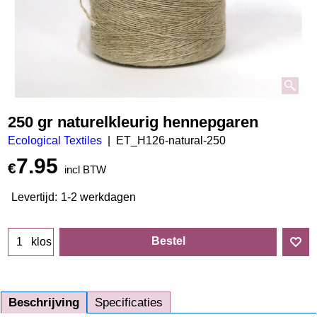
250 gr naturelkleurig hennepgaren
Ecological Textiles
ET_H126-natural-250
7.95
€
incl BTW
Levertijd:
1-2 werkdagen
Bestel
klos
Beschrijving
Specificaties