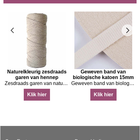
Naturelkleurig zesdraads
Geweven band van
garen van hennep
biologische katoen 15mm
urelkleur
Zesdraads garen van naturelkleurige hennep
Geweven band van biologische katoen in naturelkleur- 15 mm
Klik hier
Klik hier