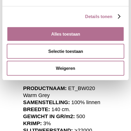
niet worden geretourneerd. Wilt u
de stof eerst beoordelen, vraag dan
een (gratis) staal aan. Deze stalen
Details tonen
zijn 10x15 cm. Vergeet niet om uw
adres te vermelden.
Alles toestaan
BESTEL EEN STAAL
Selectie toestaan
Specificaties
Weigeren
PRODUCTNAAM:
ET_BW020
Warm Grey
SAMENSTELLING:
100% linnen
BREEDTE:
140 cm.
GEWICHT IN GR/m2:
500
KRIMP:
3%
SLIJTWEERSTAND:
>22000