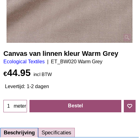
Canvas van linnen kleur Warm Grey
Ecological Textiles
ET_BW020 Warm Grey
44.95
€
incl BTW
Levertijd:
1-2 dagen
Bestel
meter
Beschrijving
Specificaties