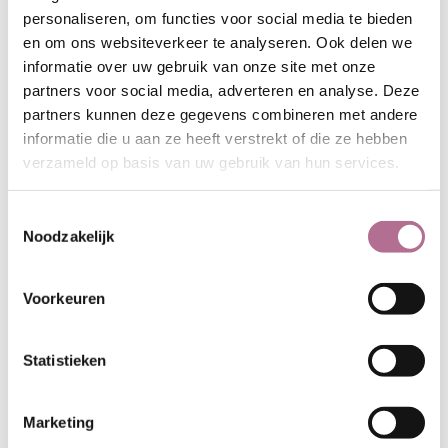
Het vlas waar deze stof van is
personaliseren, om functies voor social media te bieden
gemaakt, is geteeld in Europa en is
en om ons websiteverkeer te analyseren. Ook delen we
hier ook gesponnen en geweven.
informatie over uw gebruik van onze site met onze
partners voor social media, adverteren en analyse. Deze
Made in Europe
partners kunnen deze gegevens combineren met andere
Milieuvriendelijk geverfd
informatie die u aan ze heeft verstrekt of die ze hebben
Fair en sociaal geproduceerd
verzameld op basis van uw gebruik van hun services.
Toestemmingsselectie
Noodzakelijk
Vraag een staal aan
De minimum bestelling van al onze
Voorkeuren
stoffen is 1 meter. Het is mogelijk
om bijvoorbeeld 1,3 meter te
bestellen, maar bestellingen van
Statistieken
minder dan een meter kunnen niet
in behandeling worden genomen.
Marketing
Op maat geknipte stoffen kunnen