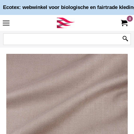
Ecotex: webwinkel voor biologische en fairtrade kledin
0