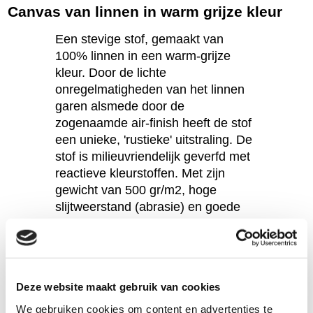
Canvas van linnen in warm grijze kleur
Een stevige stof, gemaakt van
100% linnen in een warm-grijze
kleur. Door de lichte
onregelmatigheden van het linnen
garen alsmede door de
zogenaamde air-finish heeft de stof
een unieke, 'rustieke' uitstraling. De
stof is milieuvriendelijk geverfd met
reactieve kleurstoffen. Met zijn
gewicht van 500 gr/m2, hoge
slijtweerstand (abrasie) en goede
lichtechtheid is deze kwaliteit
perfect voor interieurtoepassingen
(bekleding van meubels, of
gordijnen) maar ook om er
Deze website maakt gebruik van cookies
bijvoorbeeld tassen van te maken.
We gebruiken cookies om content en advertenties te