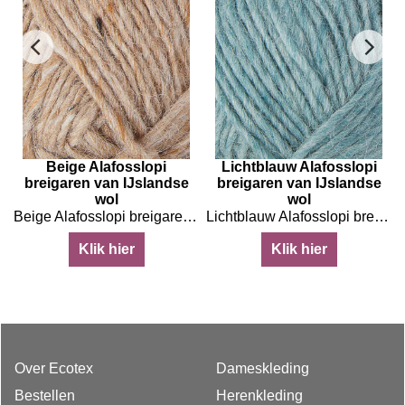
Beige Alafosslopi
Lichtblauw Alafosslopi
breigaren van IJslandse
breigaren van IJslandse
wol
wol
 van IJslandse wol
Beige Alafosslopi breigaren van IJslandse wol
Lichtblauw Alafosslopi breigaren van IJslandse wol
Klik hier
Klik hier
Over Ecotex
Dameskleding
Bestellen
Herenkleding