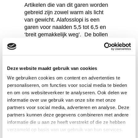
Artikelen die van dit garen worden
gebreid zijn zowel warm als licht
van gewicht. Alafosslopi is een
garen voor naalden 5,5 tot 6,5 en
‘breit gemakkelijk weg’. De bollen
hebben een gewicht van 100 gram,
er zit 100 meter garen op een bol.
Deze website maakt gebruik van cookies
Specificaties
We gebruiken cookies om content en advertenties te
personaliseren, om functies voor social media te bieden
Materiaal:
100% zuivere scheerwol
en om ons websiteverkeer te analyseren. Ook delen we
Herkomst:
IJsland
informatie over uw gebruik van onze site met onze
Verwerking:
Breinaalden nummer 6 tot 6,5
partners voor social media, adverteren en analyse. Deze
Reiniging:
Handwas op 30 graden
partners kunnen deze gegevens combineren met andere
Gewicht:
Strengen van 100 gram, 100 mete
informatie die u aan ze heeft verstrekt of die ze hebben
verzameld op basis van uw gebruik van hun services.