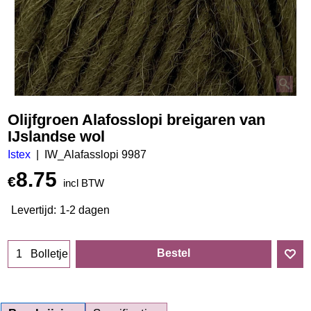
Olijfgroen Alafosslopi breigaren van
IJslandse wol
Istex
IW_Alafasslopi 9987
8.75
€
incl BTW
Levertijd:
1-2 dagen
Bestel
Bolletje