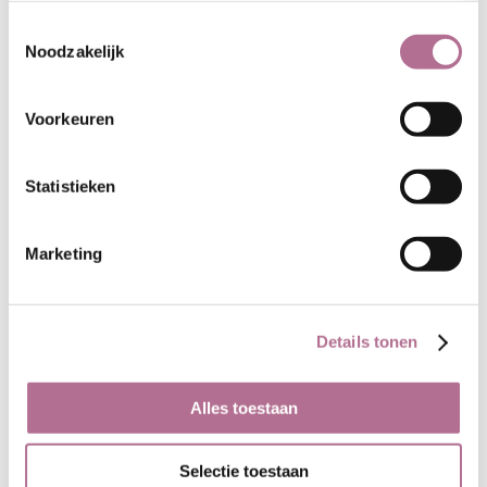
Toestemmingsselectie
Herkomst van het materiaal
Noodzakelijk
Het garen is gesponnen van wol
van het IJslandse schaap, dat
waarschijnlijk afstamt van de
Voorkeuren
schapen die er in de negende
eeuw door kolonisten
Statistieken
(Noormannen) werden
geïntroduceerd. De IJslandse wol is
tweelagig: wol uit de ondervacht van
Marketing
het schaap (fijn, zacht, isolerend) en
wol van de bovenvacht (glad, lang,
sterk en waterafstotend). De wol is
Details tonen
in IJsland gewassen en gesponnen.
Ecologie
Alles toestaan
Voor het wassen van de wol wordt
het zachte IJslandse geiserwater
Selectie toestaan
gebruikt. Het verven van de garens