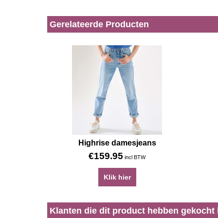
Gerelateerde Producten
Highrise damesjeans
€
159.95
incl BTW
Klik hier
Klanten die dit product hebben gekocht