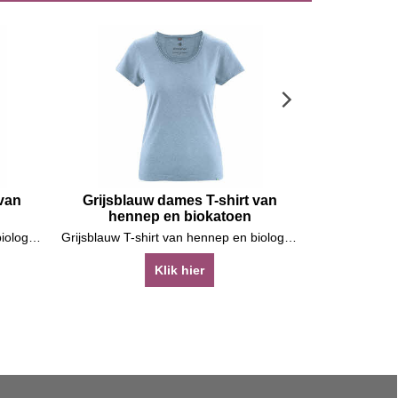
 van
Grijsblauw dames T-shirt van
Paarse
hennep en biokatoen
biok
Grijsblauw T-shirt van hennep en biologische katoen
Grijsblauw T-shirt van hennep en biologische katoen
Klik hier