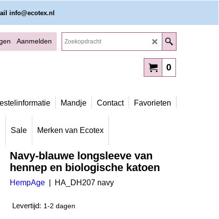
ail info@ecotex.nl
ggen
Aanmelden
0
estelinformatie
Mandje
Contact
Favorieten
g
Sale
Merken van Ecotex
Navy-blauwe longsleeve van
hennep en biologische katoen
HempAge
HA_DH207 navy
Levertijd:
1-2 dagen