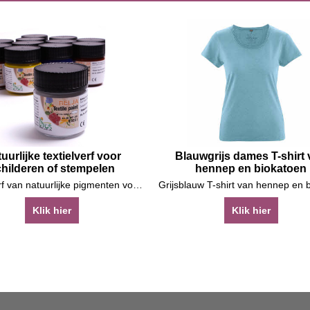
uurlijke textielverf voor
Blauwgrijs dames T-shirt
childeren of stempelen
hennep en biokatoen
Textielverf van natuurlijke pigmenten voor schilderen of stempelen
Klik hier
Klik hier