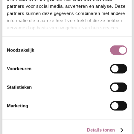
gecertificeerd.
partners voor social media, adverteren en analyse. Deze
partners kunnen deze gegevens combineren met andere
Prettig aanvoelend
informatie die u aan ze heeft verstrekt of die ze hebben
Mooie dikke kwaliteit
verzameld op basis van uw gebruik van hun services.
Raglan-mouwen
Klik voor maatinfo en verdere
Toestemmingsselectie
Noodzakelijk
informatie op het tabblad 'Meer'
Voorkeuren
Gerelateerde Producten
Statistieken
Marketing
Details tonen