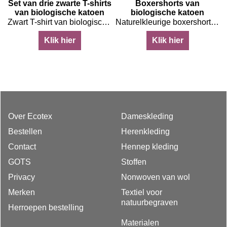
Set van drie zwarte T-shirts
Boxershorts van
van biologische katoen
biologische katoen
toen
Zwart T-shirt van biologische katoen, set van drie stuks
Naturelkleurige boxershorts van biologische katoen
Klik hier
Klik hier
Over Ecotex
Dameskleding
Bestellen
Herenkleding
Contact
Hennep kleding
GOTS
Stoffen
Privacy
Nonwoven van wol
Merken
Textiel voor
natuurbegraven
Herroepen bestelling
Materialen