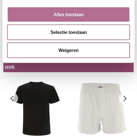
l
Bordeauxrode hoody van
Joggingbroek van
Alles toestaan
biologische katoen
biokatoen
€
51.95
incl BTW
€
49.99
incl BTW
Selectie toestaan
Klik hier
Klik hier
Weigeren
Klanten die dit product hebben gekocht kochten
ook