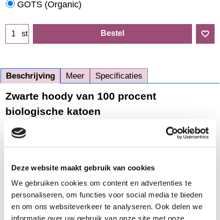
GOTS (Organic)
Bestel
st
Beschrijving
Meer
Specificaties
Zwarte hoody van 100 procent
biologische katoen
Prettig aanvoelende hoody van een
stevige kwaliteit sweat-stof uit
biologische katoen (300 g/m2). De
geruwde binnenkant zorgt voor
Deze website maakt gebruik van cookies
extra comfort. Deze hoody heeft
We gebruiken cookies om content en advertenties te
een ritssluiting, een ruime capuchon
personaliseren, om functies voor social media te bieden
en brede boordjes aan onderkant en
en om ons websiteverkeer te analyseren. Ook delen we
aan de mouwen. GOTS-
informatie over uw gebruik van onze site met onze