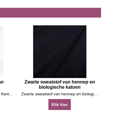
an
Zwarte sweatstof van hennep en
biologische katoen
Mosgroen breigaren - wol van het Kempische heideschaap
Zwarte sweatstof van hennep en biologische katoen
Klik hier