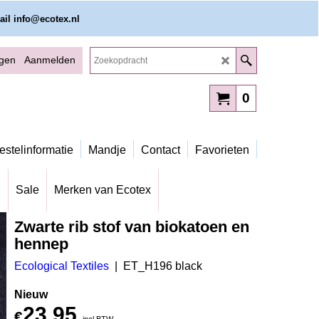
ail info@ecotex.nl
ggen
Aanmelden
0
estelinformatie
Mandje
Contact
Favorieten
g
Sale
Merken van Ecotex
Zwarte rib stof van biokatoen en
hennep
Ecological Textiles
ET_H196 black
Nieuw
23.95
€
incl BTW