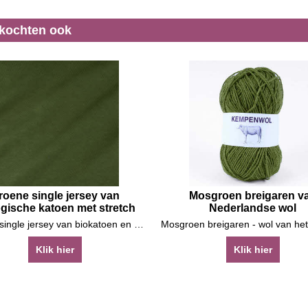
 kochten ook
roene single jersey van
Mosgroen breigaren v
ogische katoen met stretch
Nederlandse wol
Groene single jersey van biokatoen en elastaan
Klik hier
Klik hier