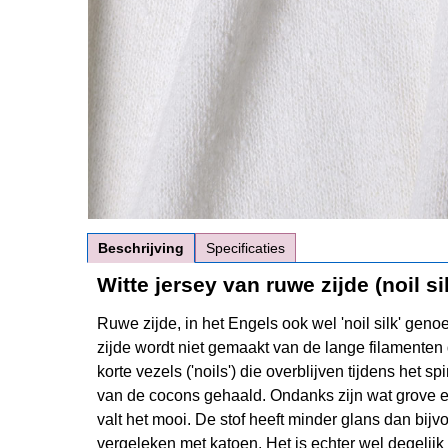
Beschrijving
Specificaties
Witte jersey van ruwe zijde (noil si
Ruwe zijde, in het Engels ook wel 'noil silk' gen
zijde wordt niet gemaakt van de lange filamenten
korte vezels ('noils') die overblijven tijdens het
van de cocons gehaald. Ondanks zijn wat grove en '
valt het mooi. De stof heeft minder glans dan bijv
vergeleken met katoen. Het is echter wel degelij