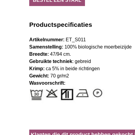
BESTEL EEN STAAL
Productspecificaties
Artikelnummer:
ET_S011
Samenstelling:
100% biologische moerbeizijde
Breedte:
47/94 cm.
Gebruikte techniek
: gebreid
Krimp:
ca 5% in beide richtingen
Gewicht:
70 gr/m2
Wasvoorschrift:
Klanten die dit product hebben gekocht