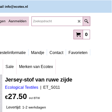
ail info@ecotex.nl
ggen
Aanmelden
0
estelinformatie
Mandje
Contact
Favorieten
g
Sale
Merken van Ecotex
Jersey-stof van ruwe zijde
Ecological Textiles
ET_S011
27.50
€
incl BTW
Levertijd:
1-2 werkdagen