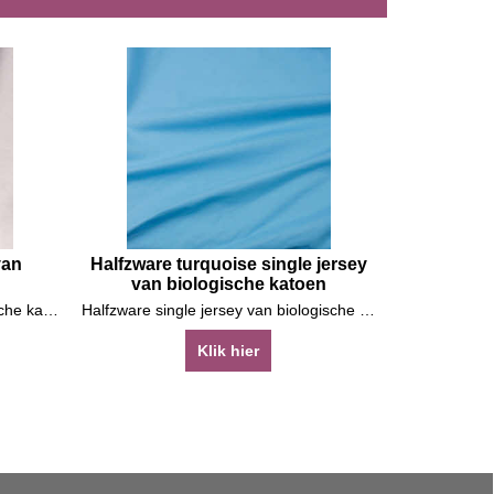
van
Halfzware turquoise single jersey
van biologische katoen
Stretchy witte 1x1 rib van biologische katoen
Halfzware single jersey van biologische katoen
Klik hier