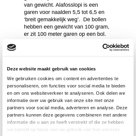
van gewicht. Alafosslopi is een
garen voor naalden 5,5 tot 6,5 en
‘breit gemakkelijk weg’. De bollen
hebben een gewicht van 100 gram,
er zit 100 meter garen op een bol.
Specificaties
Deze website maakt gebruik van cookies
Materiaal:
100% zuivere scheerwol
We gebruiken cookies om content en advertenties te
Herkomst:
IJsland
personaliseren, om functies voor social media te bieden
Verwerking:
Breinaalden nummer 6 tot 6,5
en om ons websiteverkeer te analyseren. Ook delen we
Reiniging:
Handwas op 30 graden
informatie over uw gebruik van onze site met onze
Gewicht:
Strengen van 100 gram, 100 mete
partners voor social media, adverteren en analyse. Deze
partners kunnen deze gegevens combineren met andere
informatie die u aan ze heeft verstrekt of die ze hebben
Herkomst van het materiaal
verzameld op basis van uw gebruik van hun services.