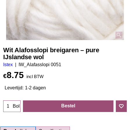
Wit Alafosslopi breigaren – pure
IJslandse wol
Istex
IW_Alafasslopi 0051
8.75
€
incl BTW
Levertijd:
1-2 dagen
Bestel
Bol