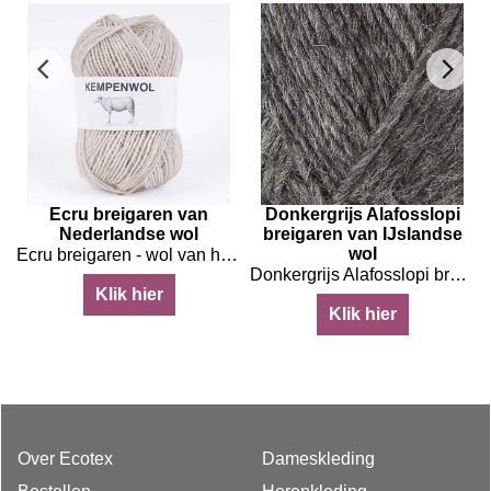
Ecru breigaren van
Donkergrijs Alafosslopi
Nederlandse wol
breigaren van IJslandse
wol
Ecru breigaren - wol van het Kempische heideschaap
 wol
Donkergrijs Alafosslopi breigaren van IJslandse wol
Klik hier
Klik hier
Over Ecotex
Dameskleding