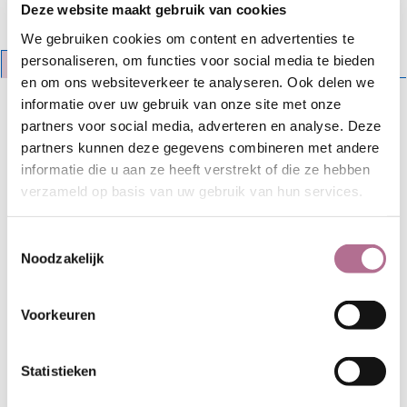
Deze website maakt gebruik van cookies
We gebruiken cookies om content en advertenties te
personaliseren, om functies voor social media te bieden
Beschrijving
Specificaties
en om ons websiteverkeer te analyseren. Ook delen we
Rode slippers van plantaardig gelooid
informatie over uw gebruik van onze site met onze
leer
partners voor social media, adverteren en analyse. Deze
partners kunnen deze gegevens combineren met andere
Modische, comfortabele slippers
informatie die u aan ze heeft verstrekt of die ze hebben
van plantaardig gelooid leer, een
verzameld op basis van uw gebruik van hun services.
anatomisch gevormd voetbed van
kurk en een zool van natuurrubber.
Toestemmingsselectie
Dat het leer plantaardig is gelooid
Noodzakelijk
betekent dat het vrij is van chroom
en zware metalen als cadmium en
lood. Dat ontziet niet alleen het
Voorkeuren
milieu maar ook je huid. Natuurlijk
gelooid leer lijkt ook langer mee te
Statistieken
gaan dan chroomgelooid leer, oogt
mooier en heeft een grotere