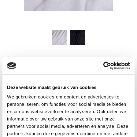
Halfzware single jersey van
biokatoen en hennep
ET_H194
De samenstelling biokatoen/hennep is
Deze website maakt gebruik van cookies
hetzelfde als bij de hiervoor genoemde
We gebruiken cookies om content en advertenties te
stof (ET_H180) maar met zijn gewicht
personaliseren, om functies voor social media te bieden
van 200 gram/m2 is deze single jersey
en om ons websiteverkeer te analyseren. Ook delen we
net iets zwaarder, je zou kunnen zeggen
informatie over uw gebruik van onze site met onze
iets luxueuzer. Deze stof is er in het
partners voor social media, adverteren en analyse. Deze
gebroken wit en in het zwart.
partners kunnen deze gegevens combineren met andere