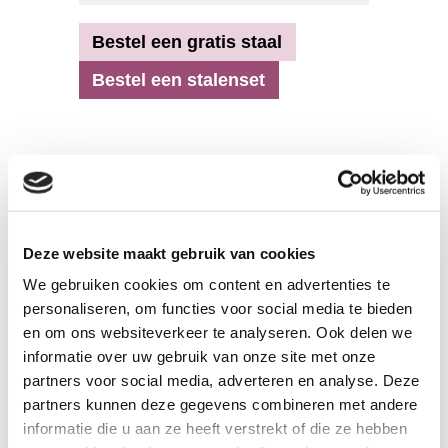
Bestel een gratis staal
Bestel een stalenset
Productspecificaties
Samenstelling
:
100% biologische
Deze website maakt gebruik van cookies
katoen
Breedte:
170 cm.
We gebruiken cookies om content en advertenties te
Gewicht:
280 gram/m2
personaliseren, om functies voor social media te bieden
Krimp:
ca. 6%
en om ons websiteverkeer te analyseren. Ook delen we
Certificering:
GOTS
informatie over uw gebruik van onze site met onze
Wasvoorschriften:
partners voor social media, adverteren en analyse. Deze
partners kunnen deze gegevens combineren met andere
informatie die u aan ze heeft verstrekt of die ze hebben