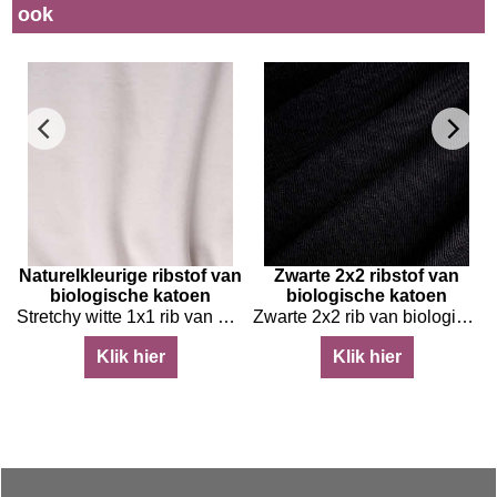
ook
e
Naturelkleurige ribstof van
Zwarte 2x2 ribstof van
biologische katoen
biologische katoen
gecertificeerd
Stretchy witte 1x1 rib van biologische katoen
Zwarte 2x2 rib van biologische katoen
Klik hier
Klik hier