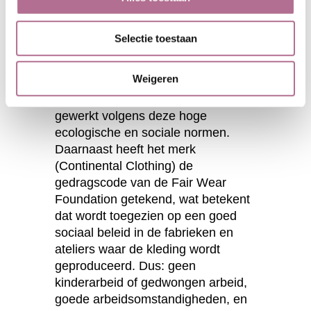
GOTS staat voor Global Organic
Textile Standaard en is de
Selectie toestaan
belangrijkste 'eco-certificering' voor
textiel. Deze top is GOTS-
Weigeren
gecertificeerd, wat betekent dat in
de volledige productieketen wordt
gewerkt volgens deze hoge
ecologische en sociale normen.
Daarnaast heeft het merk
(Continental Clothing) de
gedragscode van de Fair Wear
Foundation getekend, wat betekent
dat wordt toegezien op een goed
sociaal beleid in de fabrieken en
ateliers waar de kleding wordt
geproduceerd. Dus: geen
kinderarbeid of gedwongen arbeid,
goede arbeidsomstandigheden, en