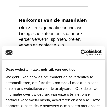
Herkomst van de materialen
Dit T-shirt is gemaakt van Indiase
biologische katoen en is daar ook
verder verwerkt: spinnen, breien,
verven en confectie zijn
samengebracht in één bedrijf
(verticale integratie) in Tamil Nadu,
Zuid-India. Het shirt is in een
mango-kleur geverfd met
Deze website maakt gebruik van cookies
milieuvriendelijke kleurstoffen, die
We gebruiken cookies om content en advertenties te
voldoen aan de eisen van de
personaliseren, om functies voor social media te bieden
GOTS-standaard. Het gebruik van
en om ons websiteverkeer te analyseren. Ook delen we
hulpstoffen die bekend zijn als
informatie over uw gebruik van onze site met onze
allergeen zijn binnen deze
partners voor social media, adverteren en analyse. Deze
standaard niet toegestaan.
partners kunnen deze gegevens combineren met andere