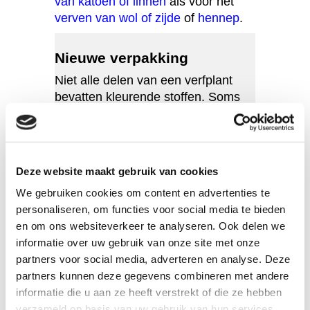
van katoen of linnen
als voor het
verven van wol of zijde
of
hennep
.
Nieuwe verpakking
Niet alle delen van een verfplant
bevatten kleurende stoffen. Soms
zijn die enkel aanwezig in het blad
(zoals bijv. bij indigo), soms in de
wortel of een ander gedeelte. Veel
kleurstoffen worden gemaakt door
Deze website maakt gebruik van cookies
de kleurende delen fijn te malen of
We gebruiken cookies om content en advertenties te
te hakken. Hier is uitstekend mee te
personaliseren, om functies voor social media te bieden
verven, maar een
en om ons websiteverkeer te analyseren. Ook delen we
dergelijke verpakking bevat ook
informatie over uw gebruik van onze site met onze
altijd plantendelen die niet of minder
partners voor social media, adverteren en analyse. Deze
kleuren. Niet alle delen van de
partners kunnen deze gegevens combineren met andere
meekrapwortel bevatten
informatie die u aan ze heeft verstrekt of die ze hebben
bijvoorbeeld evenveel alizarine, het
verzameld op basis van uw gebruik van hun services.