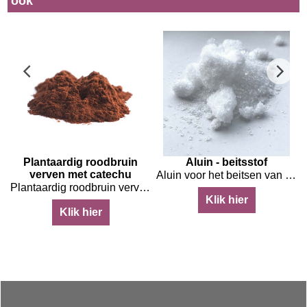
ook
g
Plantaardig roodbruin
Aluin - beitsstof
verven met catechu
Aluin voor het beitsen van stof
l rood te verven
Plantaardig roodbruin verven met catechu
Klik hier
Klik hier