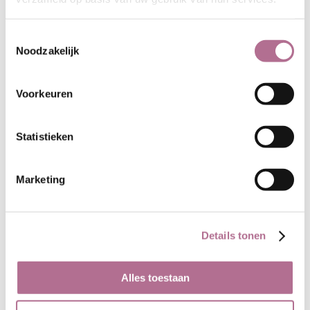
roodkleurende pigment.
Producent Livos maakte tot nu toe
Toestemmingsselectie
de verfstoffen van gemalen
Noodzakelijk
plantendelen, die werden
aangeboden in zakjes of doosjes
Voorkeuren
van 250 gram. Het bedrijf stapt nu
echter geleidelijk over op extracten.
Zo'n extract bevat een veel hoger
Statistieken
aandeel van effectief kleurende
plantendelen, zodat er ook minder
Marketing
van nodig is. Op de etiketten wordt
echter nog steeds verwezen naar
de 250 gram: in de extracten zit
dus de gelijke hoeveelheid kleurstof
Details tonen
als bij 250 gram plantenmateriaal.
Alles toestaan