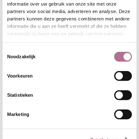
informatie over uw gebruik van onze site met onze
stoffen is 1 meter. Het is mogelijk
partners voor social media, adverteren en analyse. Deze
om bijvoorbeeld 1,3 meter te
partners kunnen deze gegevens combineren met andere
bestellen, maar bestellingen van
informatie die u aan ze heeft verstrekt of die ze hebben
minder dan een meter kunnen niet
verzameld op basis van uw gebruik van hun services.
in behandeling worden genomen.
Op maat geknipte stoffen kunnen
niet worden geretourneerd. Wil je de
Toestemmingsselectie
Noodzakelijk
stof eerst beoordelen, vraag dan
een (gratis) staal aan. Deze stalen
zijn 10x15 cm. Vergeet niet om uw
Voorkeuren
adres te vermelden.
BESTEL EEN STAAL
Statistieken
Marketing
Artikelnummer:
ET_GW004_M32
Samenstelling:
100% wol