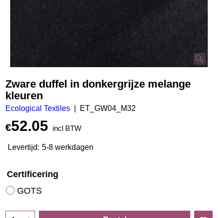
Zware duffel in donkergrijze melange
kleuren
Ecological Textiles
ET_GW04_M32
52.05
€
incl BTW
Levertijd:
5-8 werkdagen
Certificering
GOTS