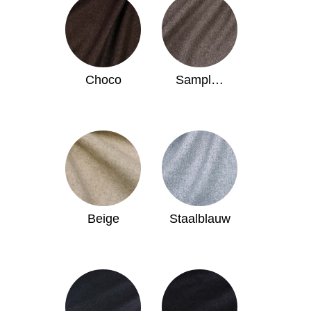
Choco
Sampl…
Beige
Staalblauw