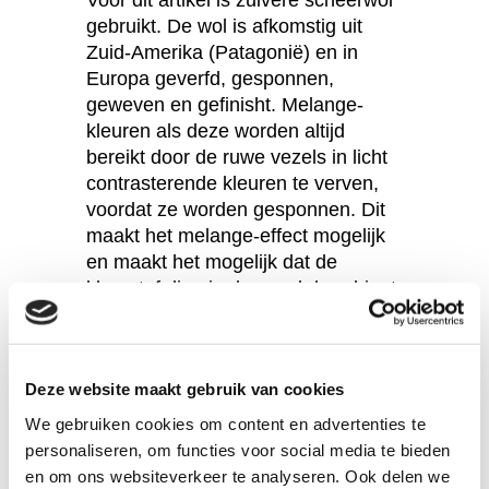
Voor dit artikel is zuivere scheerwol
gebruikt. De wol is afkomstig uit
Zuid-Amerika (Patagonië) en in
Europa geverfd, gesponnen,
geweven en gefinisht. Melange-
kleuren als deze worden altijd
bereikt door de ruwe vezels in licht
contrasterende kleuren te verven,
voordat ze worden gesponnen. Dit
maakt het melange-effect mogelijk
en maakt het mogelijk dat de
kleurstof diep in de vezel doordringt,
wat bijdraagt aan een goede was-
en kleurechtheid.
Deze website maakt gebruik van cookies
We gebruiken cookies om content en advertenties te
Vraag een staal aan
personaliseren, om functies voor social media te bieden
en om ons websiteverkeer te analyseren. Ook delen we
De minimum bestelling van al onze