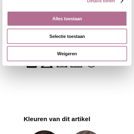
Details tonen
Breedte:
150 cm.
Gebruikte techniek
: geweven en
gevold
Alles toestaan
Stofsoort:
duffel
Krimp:
ca 1% in beide richtingen
Selectie toestaan
Gewicht:
465 gr/m2
Wasvoorschrift:
Weigeren
Kleuren van dit artikel