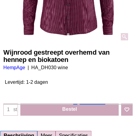
Wijnrood gestreept overhemd van
hennep en biokatoen
HempAge
HA_DH030 wine
Levertijd:
1-2 dagen
Bestel
st
Beschrijving
Meer
Specificaties