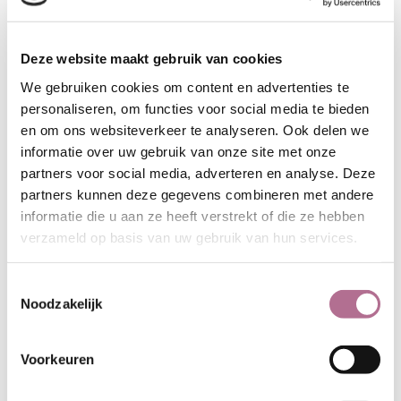
achterkant licht is afgerond. Het
doek waarvan het hemd is gemaakt
heeft een gewicht van 120 gr/m2.
Deze website maakt gebruik van cookies
modisch
We gebruiken cookies om content en advertenties te
geweven
personaliseren, om functies voor social media te bieden
borstzakje
en om ons websiteverkeer te analyseren. Ook delen we
informatie over uw gebruik van onze site met onze
Kijk hier voor maatinformatie
of klik
partners voor social media, adverteren en analyse. Deze
op het tabblad 'Meer' voor info over
partners kunnen deze gegevens combineren met andere
de verzorging van hennep kleding.
informatie die u aan ze heeft verstrekt of die ze hebben
verzameld op basis van uw gebruik van hun services.
Toestemmingsselectie
Noodzakelijk
Enkele voordelen van
kleding met hennep:
Voorkeuren
• Hennep voelt prettig aan en kan
direct op de huid worden gedragen