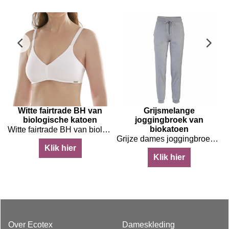
Witte fairtrade BH van
Grijsmelange
biologische katoen
joggingbroek van
biokatoen
Witte fairtrade BH van biologische katoen zonder beugel
toen en hennep
Grijze dames joggingbroek van biologisch katoen
Klik hier
Klik hier
Over Ecotex
Dameskleding