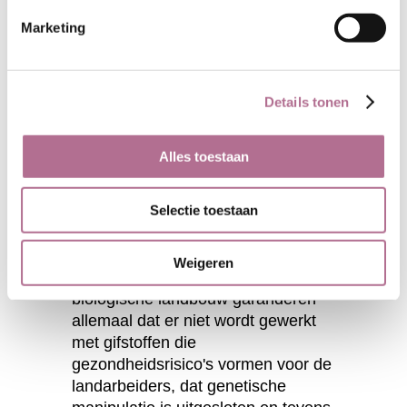
Marketing
Waarom deze stof GOTS-
gecertificeerd is (en deze
webshop ook)
Details tonen
GOTS (Global Organic Textile
Standard) is een wereldwijd
Alles toestaan
erkende standaard voor duurzame
textielproductie. Een GOTS-
Selectie toestaan
gecertificeerd artikel bestaat voor
minstens 95% uit vezels die
afkomstig zijn uit biologische
Weigeren
landbouw. De standaarden voor
biologische landbouw garanderen
allemaal dat er niet wordt gewerkt
met gifstoffen die
gezondheidsrisico's vormen voor de
landarbeiders, dat genetische