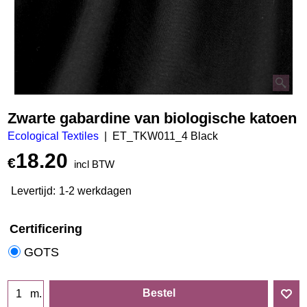
Zwarte gabardine van biologische katoen
Ecological Textiles
ET_TKW011_4 Black
18.20
€
incl BTW
Levertijd:
1-2 werkdagen
Certificering
GOTS
Bestel
m.