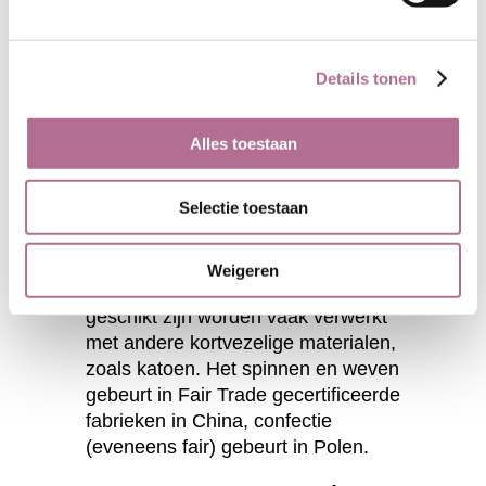
en Europa, in de jaren 1930. Nu
geldt hennep als hét materiaal bij
uitstek voor duurzame kleding. De
Details tonen
plant heeft geen natuurlijke vijanden
en wordt niet bespoten met
insecticiden of andere gifstoffen, en
Alles toestaan
heeft ook niet zoveel water nodig
als bijvoorbeeld katoen.
Selectie toestaan
Voor deze geweven broek van
honderd procent hennep worden
alleen geselecteerde lange vezels
Weigeren
gebruikt. De korte vezels die niet
geschikt zijn worden vaak verwerkt
met andere kortvezelige materialen,
zoals katoen. Het spinnen en weven
gebeurt in Fair Trade gecertificeerde
fabrieken in China, confectie
(eveneens fair) gebeurt in Polen.