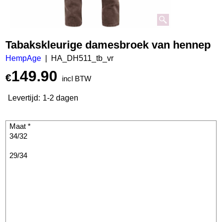
Tabakskleurige damesbroek van hennep
HempAge
HA_DH511_tb_vr
149.90
€
incl BTW
Levertijd:
1-2 dagen