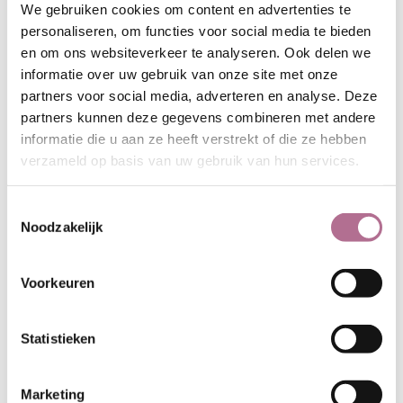
We gebruiken cookies om content en advertenties te
Kijk hier voor maatinformatie
of klik
personaliseren, om functies voor social media te bieden
op het tabblad 'Meer' voor info over
en om ons websiteverkeer te analyseren. Ook delen we
de verzorging van hennep kleding.
informatie over uw gebruik van onze site met onze
Alle damesbroeken bekijken
→
partners voor social media, adverteren en analyse. Deze
partners kunnen deze gegevens combineren met andere
informatie die u aan ze heeft verstrekt of die ze hebben
verzameld op basis van uw gebruik van hun services.
Over de hennep
Toestemmingsselectie
Hennep is zowel het materiaal van
Noodzakelijk
vroeger als het materiaal van de
toekomst. Tot in de twintigste eeuw
had hennep nog een aardig aandeel
Voorkeuren
in de kledingproductie, maar het
marktaandeel liep terug door de
Statistieken
toename van katoen, de
ontwikkeling van kunststoffen en het
verbod op de hennepteelt in de VS
Marketing