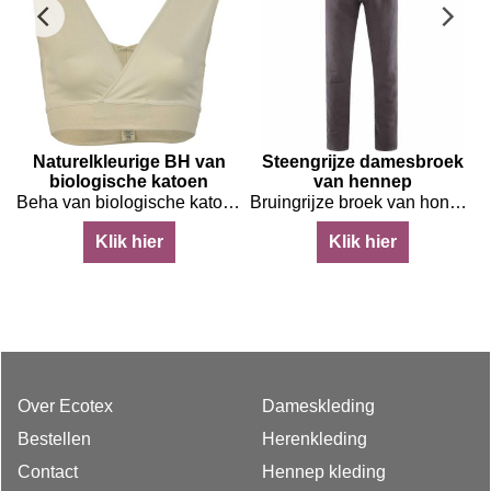
p
Naturelkleurige BH van
Steengrijze damesbroek
biologische katoen
van hennep
atoen
Beha van biologische katoen in naturelkleur met brede schouderbandjes
Bruingrijze broek van honderd procent hennep
Klik hier
Klik hier
Over Ecotex
Dameskleding
Bestellen
Herenkleding
Contact
Hennep kleding