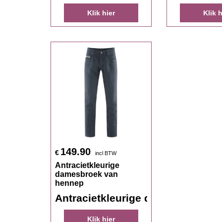
Klik hier
Klik h
149.90
€
incl BTW
Antracietkleurige
damesbroek van
hennep
Antracietkleurige damesbroek v
Klik hier