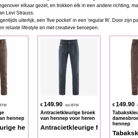
genover elkaar gezet, en trokken elk in een andere richting, ma
an Levi Strauss.
tijds uiterlijk, een 'five pocket' in een 'regular fit'. Door zijn
n relaxte lifestyle en met creatieve beroepen.
149.90
149.90
€
€
 BTW
incl BTW
ge
Antracietkleurige broek
Tabakskleu
van hennep
van hennep voor heren
damesbroe
hennep
ns van pure hennep
urige herenbroek van honderd procent hen
Antracietkleurige five pocket 
Tabaksk