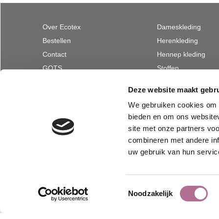
Over Ecotex
Dameskleding
Bestellen
Herenkleding
Contact
Hennep kleding
GOTS
Stoffen
Privacy
Nonwoven van wol
Deze website maakt gebru
Merken
Textiel voor natuur
We gebruiken cookies om c
Herroepen bestelling
bieden en om ons websitev
site met onze partners vo
combineren met andere inf
uw gebruik van hun servic
Toestemmingsselectie
Noodzakelijk