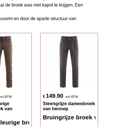
ar de broek was niet kapot te krijgen. Een
 pasvorm en door de aparte structuur van
149.90
€
incl BTW
incl BTW
rige
Steengrijze damesbroek
k van
van hennep
nep
jeans van honderd procent hennep
Bruingrijze broek van honde
leurige broek van honderd procent hennep