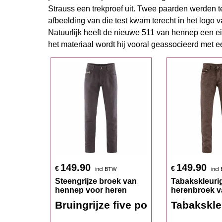
Strauss een trekproef uit. Twee paarden werden te
afbeelding van die test kwam terecht in het logo v
Natuurlijk heeft de nieuwe 511 van hennep een eigen
het materiaal wordt hij vooral geassocieerd met ee
149.90
149.90
€
€
incl BTW
incl
Steengrijze broek van
Tabakskleuri
hennep voor heren
herenbroek 
Bruingrijze five pocket herenjea
Tabakskle