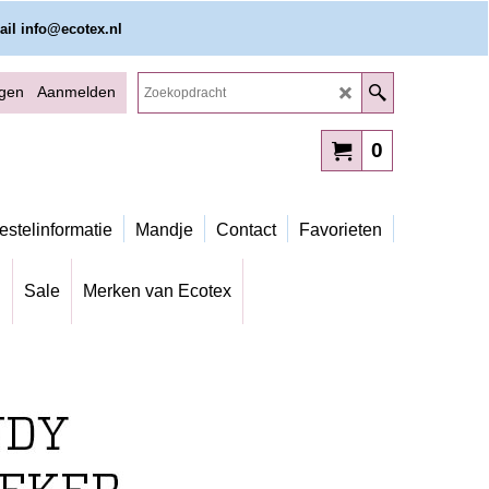
ail info@ecotex.nl
ggen
Aanmelden
0
estelinformatie
Mandje
Contact
Favorieten
g
Sale
Merken van Ecotex