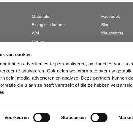
Materialen
Facebook
Biologisch katoen
Blog
Wol
Nieuwsbrief
Hennep
Linnen
ik van cookies
begraven
Tencel
ontent en advertenties te personaliseren, om functies voor soci
Alpaca
erkeer te analyseren. Ook delen we informatie over uw gebruik
Zijde
or social media, adverteren en analyse. Deze partners kunnen 
ormatie die u aan ze heeft verstrekt of die ze hebben verzameld
es.
Voorkeuren
Statistieken
Market
Webwinkel gemaakt met
ShopFactory webwinkel
software.