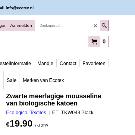
ail info@ecotex.nl
ggen
Aanmelden
0
estelinformatie
Mandje
Contact
Favorieten
g
Sale
Merken van Ecotex
Zwarte meerlagige mousseline
van biologische katoen
Ecological Textiles
ET_TKW048 Black
19.90
€
incl BTW