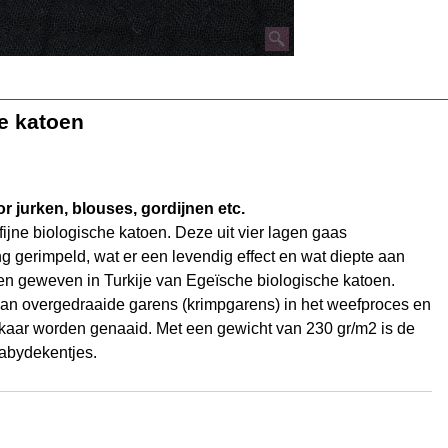
e katoen
 jurken, blouses, gordijnen etc.
fijne biologische katoen. Deze uit vier lagen gaas
ing gerimpeld, wat er een levendig effect en wat diepte aan
d en geweven in Turkije van Egeïsche biologische katoen.
van overgedraaide garens (krimpgarens) in het weefproces en
elkaar worden genaaid. Met een gewicht van 230 gr/m2 is de
 babydekentjes.