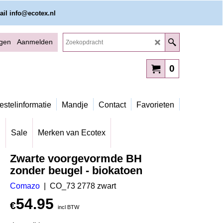
ail info@ecotex.nl
ggen
Aanmelden
0
estelinformatie
Mandje
Contact
Favorieten
g
Sale
Merken van Ecotex
Zwarte voorgevormde BH
zonder beugel - biokatoen
Comazo
CO_73 2778 zwart
54.95
€
incl BTW