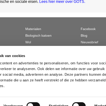
ische en sociale eisen.
Lees hier meer over GOTS.
Materialen
Facebook
Biologisch katoen
Blog
Wol
Nieuwsbrief
Hennep
Linnen
ik van cookies
begraven
Tencel
ontent en advertenties te personaliseren, om functies voor soci
Alpaca
erkeer te analyseren. Ook delen we informatie over uw gebruik
or social media, adverteren en analyse. Deze partners kunnen 
Zijde
ormatie die u aan ze heeft verstrekt of die ze hebben verzameld
es.
Voorkeuren
Statistieken
Market