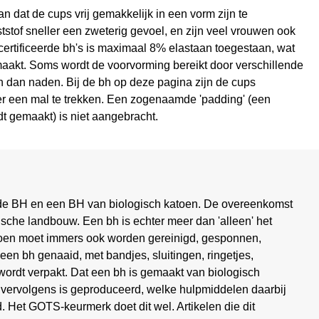
an dat de cups vrij gemakkelijk in een vorm zijn te
stof sneller een zweterig gevoel, en zijn veel vrouwen ook
certificeerde bh's is maximaal 8% elastaan toegestaan, wat
maakt. Soms wordt de voorvorming bereikt door verschillende
en dan naden. Bij de bh op deze pagina zijn de cups
er een mal te trekken. Een zogenaamde 'padding' (een
t gemaakt) is niet aangebracht.
erde BH en een BH van biologisch katoen. De overeenkomst
gische landbouw. Een bh is echter meer dan 'alleen' het
atoen moet immers ook worden gereinigd, gesponnen,
een bh genaaid, met bandjes, sluitingen, ringetjes,
wordt verpakt. Dat een bh is gemaakt van biologisch
 vervolgens is geproduceerd, welke hulpmiddelen daarbij
d. Het GOTS-keurmerk doet dit wel. Artikelen die dit