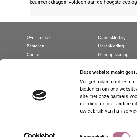
keurmerk dragen, voldoen aan de hoogste ecolog
Over Ecotex
Dameskleding
Bestellen
Herenkleding
Contact
Hennep kleding
GOTS
Stoffen
Privacy
Nonwoven van wol
Deze website maakt gebru
Merken
Textiel voor natuur
We gebruiken cookies om c
Herroepen bestelling
bieden en om ons websitev
site met onze partners vo
combineren met andere inf
uw gebruik van hun servic
Toestemmingsselectie
Noodzakelijk