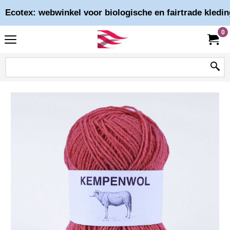
Ecotex: webwinkel voor biologische en fairtrade kledin
0