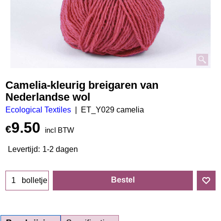
Camelia-kleurig breigaren van
Nederlandse wol
Ecological Textiles
ET_Y029 camelia
9.50
€
incl BTW
Levertijd:
1-2 dagen
Bestel
bolletje