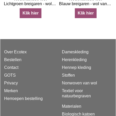
heideschaap
Lichtgroen breigaren - wol van het Kempische heideschaap
Blauw breigaren - wol van het Kempische heideschaap
Klik hier
Klik hier
Over Ecotex
Dameskleding
Bestellen
Herenkleding
Contact
Hennep kleding
GOTS
Stoffen
Privacy
Nonwoven van wol
Merken
Textiel voor
natuurbegraven
Herroepen bestelling
Materialen
Biologisch katoen