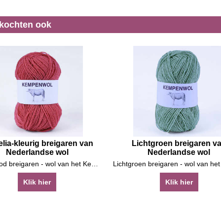
 kochten ook
lia-kleurig breigaren van
Lichtgroen breigaren v
Nederlandse wol
Nederlandse wol
Oranjerood breigaren - wol van het Kempische heideschaap
Klik hier
Klik hier