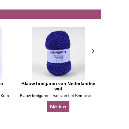
an
Blauw breigaren van Nederlandse
Lichtb
wol
Ne
Lichtgroen breigaren - wol van het Kempische heideschaap
Blauw breigaren - wol van het Kempische heideschaap
Klik hier