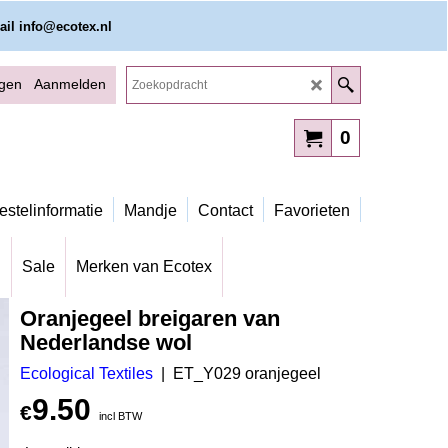
ail info@ecotex.nl
ggen
Aanmelden
0
estelinformatie
Mandje
Contact
Favorieten
g
Sale
Merken van Ecotex
Oranjegeel breigaren van
Nederlandse wol
Ecological Textiles
ET_Y029 oranjegeel
9.50
€
incl BTW