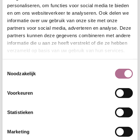
personaliseren, om functies voor social media te bieden
Onderhoud van deze
en om ons websiteverkeer te analyseren. Ook delen we
sokken
informatie over uw gebruik van onze site met onze
Wol is een proteïnevezel (lijkend op
partners voor social media, adverteren en analyse. Deze
menselijk haar) waarvan perfect
partners kunnen deze gegevens combineren met andere
kleding kan worden gemaakt. Wol
informatie die u aan ze heeft verstrekt of die ze hebben
kan tot 33 procent van zijn eigen
verzameld op basis van uw gebruik van hun services.
gewicht opnemen zonder nat aan te
voelen en krijgt in contact met zweet
Toestemmingsselectie
een lagere pH-waarde die de
Noodzakelijk
ontwikkeling van bacterieën en
schimmels tegengaat. Dit zijn
Voorkeuren
eigenschappen die er onder andere
voor zorgen dat je niet zo snel
blaren krijgt als je wollen sokken
Statistieken
draagt. Ideaal is om wollen sokken
niet langer dan één dag te dragen
en ze daarna twee dagen te
Marketing
luchten, liefst in de buitenlucht.