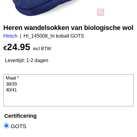
Heren wandelsokken van biologische wol
Hirsch
HI_145008_hr kobalt GOTS
24.95
€
incl BTW
Levertijd:
1-2 dagen
Certificering
GOTS