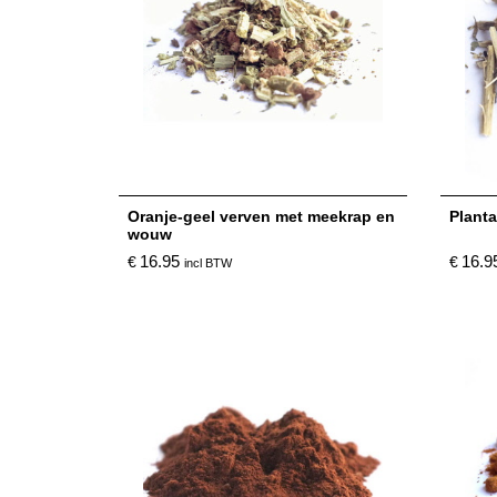
Oranje-geel verven met meekrap en
Plant
wouw
16.95
16.9
€
€
incl BTW