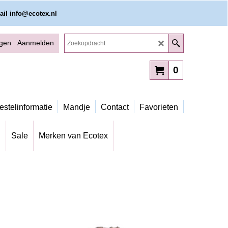
ail info@ecotex.nl
ggen
Aanmelden
0
estelinformatie
Mandje
Contact
Favorieten
g
Sale
Merken van Ecotex