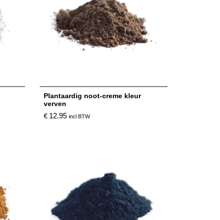
Plantaardig noot-creme kleur
verven
12.95
€
incl BTW