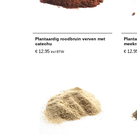
Plantaardig roodbruin verven met
Planta
catechu
meekr
12.95
12.9
€
€
incl BTW