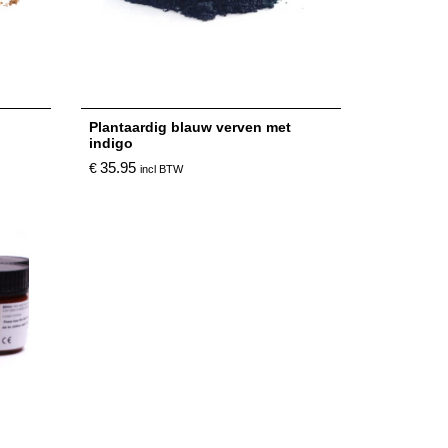
Plantaardig blauw verven met
indigo
35.95
€
incl BTW