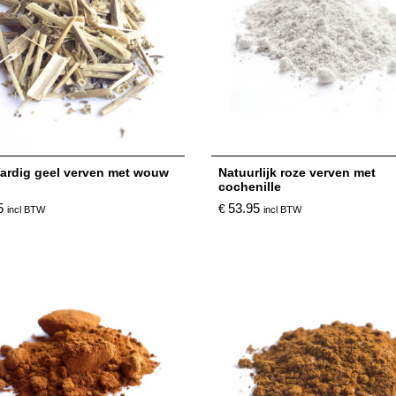
aardig geel verven met wouw
Natuurlijk roze verven met
cochenille
5
53.95
€
incl BTW
incl BTW