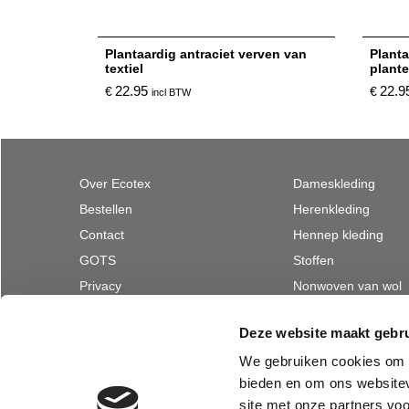
Plantaardig antraciet verven van
Plant
textiel
plant
22.95
22.9
€
€
incl BTW
Over Ecotex
Dameskleding
Bestellen
Herenkleding
Contact
Hennep kleding
GOTS
Stoffen
Privacy
Nonwoven van wol
Merken
Textiel voor natuur
Deze website maakt gebru
Herroepen bestelling
We gebruiken cookies om c
bieden en om ons websitev
site met onze partners vo