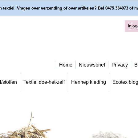
 textiel. Vragen over verzending of over artikelen? Bel 0475 334073 of m
Inlo
Home
Nieuwsbrief
Privacy
B
l/stoffen
Textiel doe-het-zelf
Hennep kleding
Ecotex blo