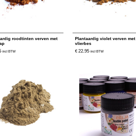
ardig roodtinten verven met
Plantaardig violet verven met
ap
vlierbes
5
22.95
€
incl BTW
incl BTW