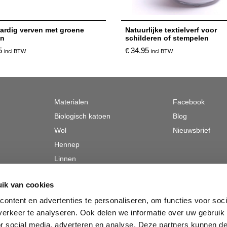
aardig verven met groene
Natuurlijke textielverf voor
en
schilderen of stempelen
5
34.95
€
incl BTW
incl BTW
Materialen
Facebook
Biologisch katoen
Blog
Wol
Nieuwsbrief
Hennep
Linnen
begraven
Tencel
ik van cookies
Alpaca
ontent en advertenties te personaliseren, om functies voor soci
Zijde
erkeer te analyseren. Ook delen we informatie over uw gebruik
or social media, adverteren en analyse. Deze partners kunnen 