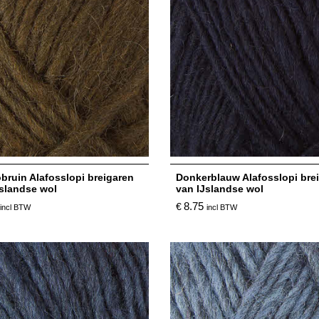
bruin Alafosslopi breigaren
Donkerblauw Alafosslopi bre
Jslandse wol
van IJslandse wol
8.75
€
incl BTW
incl BTW