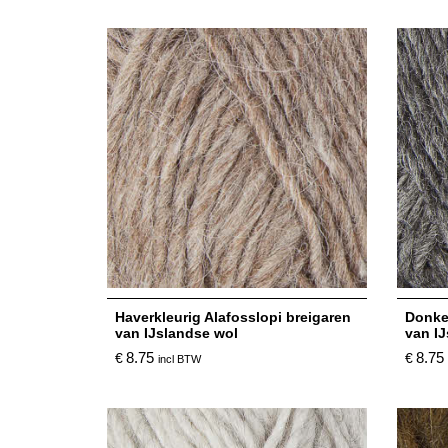
Haverkleurig Alafosslopi breigaren
Donker
van IJslandse wol
van I
8.75
8.75
€
€
incl BTW