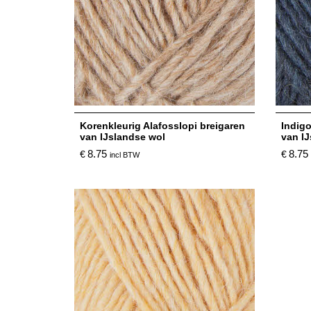
Korenkleurig Alafosslopi breigaren
Indigo
van IJslandse wol
van I
8.75
8.75
€
€
incl BTW