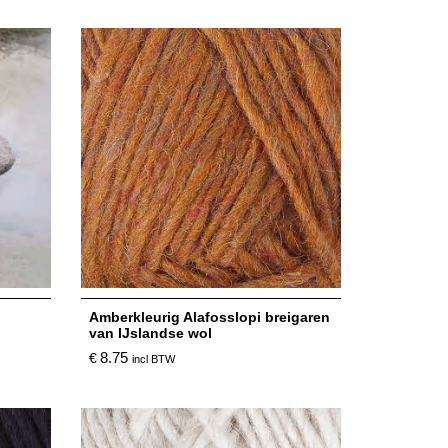
Amberkleurig Alafosslopi breigaren
van IJslandse wol
8.75
€
incl BTW