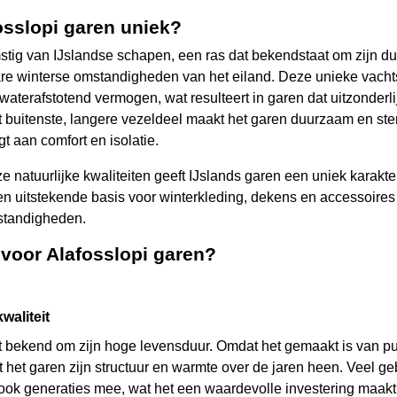
osslopi garen uniek?
stig van IJslandse schapen, een ras dat bekendstaat om zijn du
e winterse omstandigheden van het eiland. Deze unieke vachts
 waterafstotend vermogen, wat resulteert in garen dat uitzonderl
 buitenste, langere vezeldeel maakt het garen duurzaam en sterk
t aan comfort en isolatie.
 natuurlijke kwaliteiten geeft IJslands garen een uniek karakter
een uitstekende basis voor winterkleding, dekens en accessoires
standigheden.
voor Alafosslopi garen?
waliteit
at bekend om zijn hoge levensduur. Omdat het gemaakt is van 
 het garen zijn structuur en warmte over de jaren heen. Veel g
ook generaties mee, wat het een waardevolle investering maakt