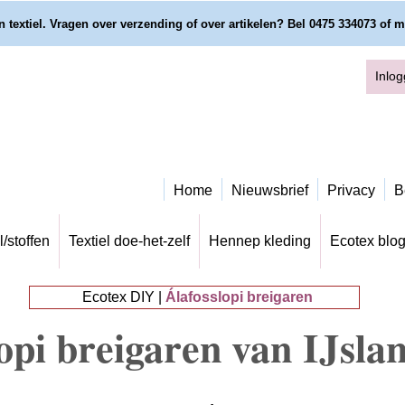
 textiel. Vragen over verzending of over artikelen? Bel 0475 334073 of m
Inlo
Home
Nieuwsbrief
Privacy
B
l/stoffen
Textiel doe-het-zelf
Hennep kleding
Ecotex blo
Ecotex DIY |
Álafosslopi breigaren
opi breigaren van IJsla