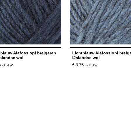
blauw Alafosslopi breigaren
Lichtblauw Alafosslopi breiga
Jslandse wol
IJslandse wol
8.75
€
incl BTW
incl BTW