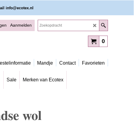
ail info@ecotex.nl
ggen
Aanmelden
0
estelinformatie
Mandje
Contact
Favorieten
g
Sale
Merken van Ecotex
-
ndse wol