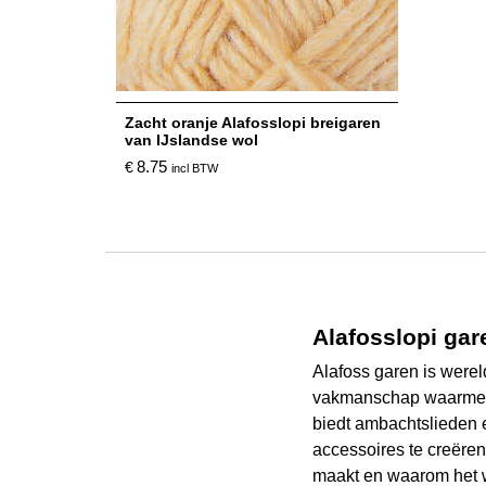
Zacht oranje Alafosslopi breigaren
van IJslandse wol
8.75
€
incl BTW
Alafosslopi gar
Alafoss garen is werel
vakmanschap waarmee 
biedt ambachtslieden 
accessoires te creëren
maakt en waarom het we