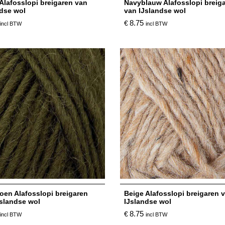
Alafosslopi breigaren van
Navyblauw Alafosslopi breig
ndse wol
van IJslandse wol
8.75
€
incl BTW
incl BTW
roen Alafosslopi breigaren
Beige Alafosslopi breigaren 
Jslandse wol
IJslandse wol
8.75
€
incl BTW
incl BTW