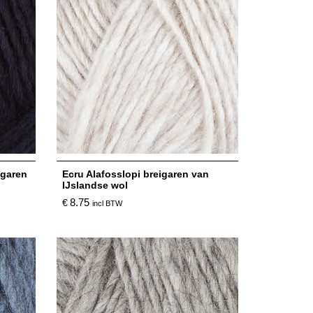
igaren
Ecru Alafosslopi breigaren van
IJslandse wol
8.75
€
incl BTW