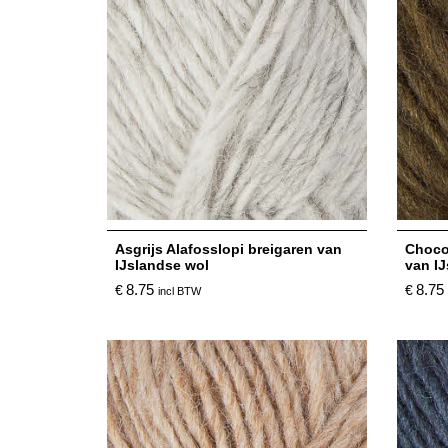
Asgrijs Alafosslopi breigaren van
Choco
IJslandse wol
van I
8.75
8.75
€
€
incl BTW