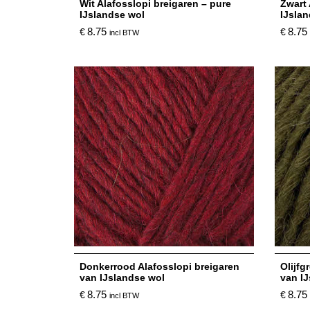
Wit Alafosslopi breigaren – pure
Zwart 
IJslandse wol
IJsla
8.75
8.75
€
€
incl BTW
Donkerrood Alafosslopi breigaren
Olijfg
van IJslandse wol
van I
8.75
8.75
€
€
incl BTW