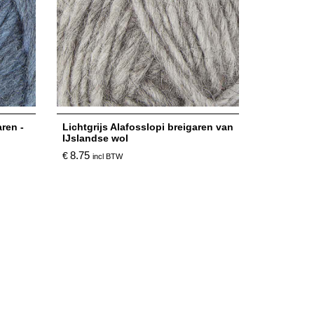
ren -
Lichtgrijs Alafosslopi breigaren van
IJslandse wol
8.75
€
incl BTW