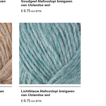
aren
Goudgeel Alafosslopi breigaren
van IJslandse wol
8.75
€
incl BTW
van
Lichtblauw Alafosslopi breigaren
van IJslandse wol
8.75
€
incl BTW