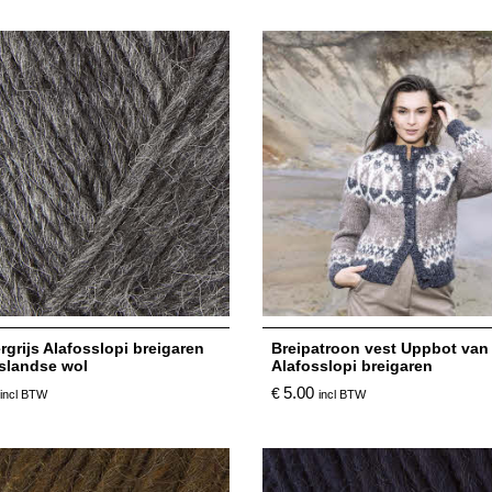
grijs Alafosslopi breigaren
Breipatroon vest Uppbot van
Jslandse wol
Alafosslopi breigaren
5.00
€
incl BTW
incl BTW