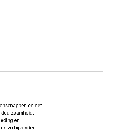
igenschappen en het
n duurzaamheid,
leding en
ren zo bijzonder