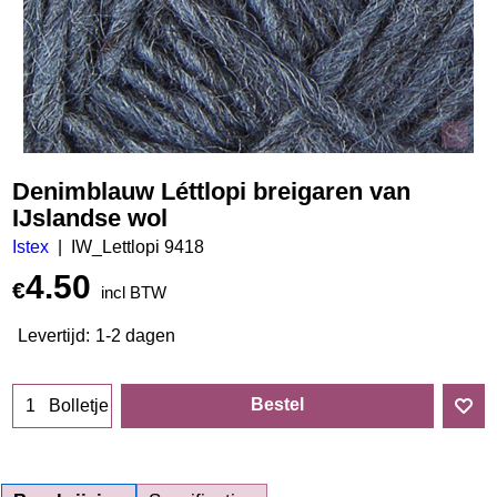
Denimblauw Léttlopi breigaren van
IJslandse wol
Istex
IW_Lettlopi 9418
4.50
€
incl BTW
Levertijd:
1-2 dagen
Bestel
Bolletje