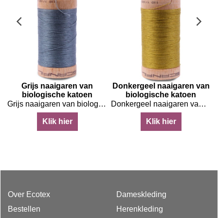
Grijs naaigaren van
Donkergeel naaigaren van
biologische katoen
biologische katoen
2
Grijs naaigaren van biologische katoen
Donkergeel naaigaren van biologische katoen
Klik hier
Klik hier
Over Ecotex
Dameskleding
Bestellen
Herenkleding