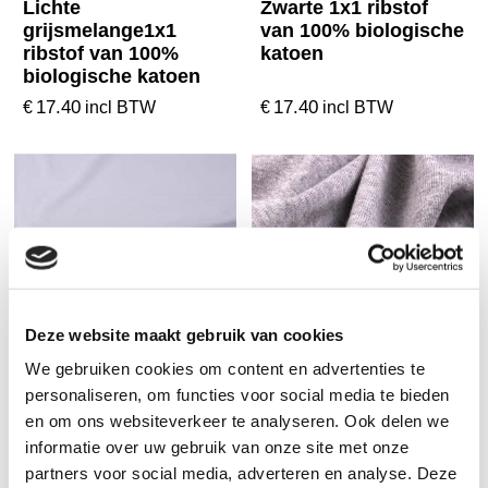
Lichte
Zwarte 1x1 ribstof
grijsmelange1x1
van 100% biologische
ribstof van 100%
katoen
biologische katoen
17.40
17.40
€
€
incl BTW
incl BTW
Deze website maakt gebruik van cookies
We gebruiken cookies om content en advertenties te
personaliseren, om functies voor social media te bieden
Lichtblauwe 1x1
Grijsmelange 1x1
en om ons websiteverkeer te analyseren. Ook delen we
ribstof van 100%
ribstof van
informatie over uw gebruik van onze site met onze
biologische katoen
biologische katoen
partners voor social media, adverteren en analyse. Deze