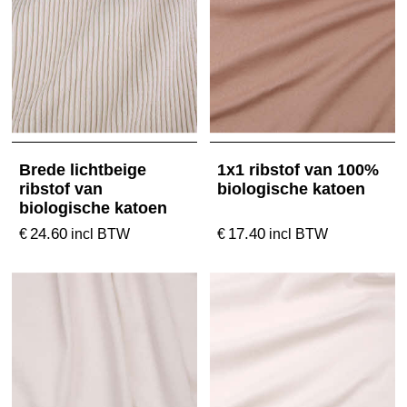
Brede lichtbeige
1x1 ribstof van 100%
ribstof van
biologische katoen
biologische katoen
24.60
17.40
€
€
incl BTW
incl BTW