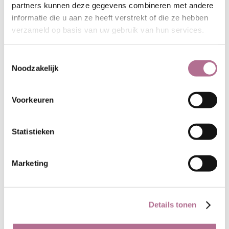
17.40
16.50
€
€
incl BTW
incl BTW
partners kunnen deze gegevens combineren met andere
informatie die u aan ze heeft verstrekt of die ze hebben
verzameld op basis van uw gebruik van hun services.
Toestemmingsselectie
Noodzakelijk
Voorkeuren
Statistieken
Lavendelkleurige 1x1
Groene 1x1 ribstof
ribsto fvan
van biologische
Marketing
biologische katoen
katoen
16.50
16.50
€
€
incl BTW
incl BTW
Details tonen
Uitverkocht