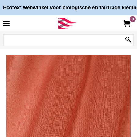
Ecotex: webwinkel voor biologische en fairtrade kledin
0