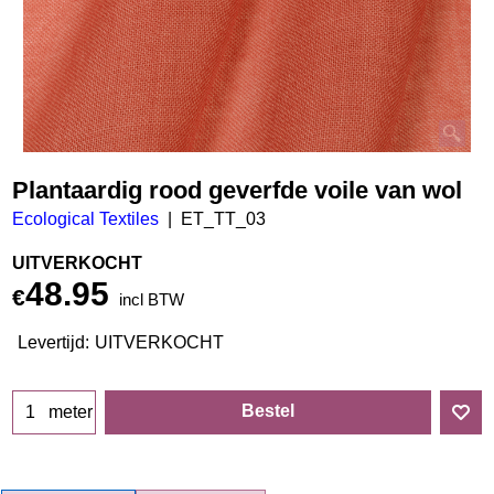
Plantaardig rood geverfde voile van wol
Ecological Textiles
ET_TT_03
UITVERKOCHT
48.95
€
incl BTW
Levertijd:
UITVERKOCHT
Bestel
meter